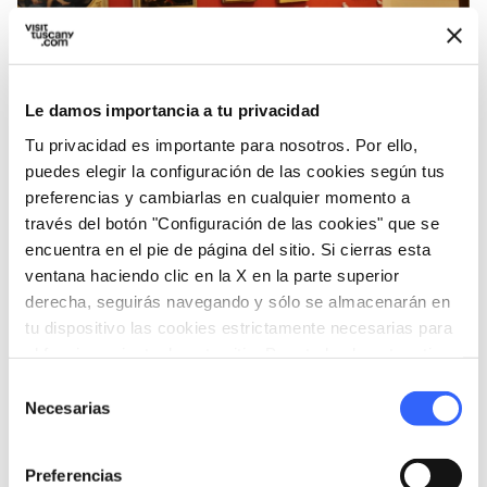
Le damos importancia a tu privacidad
Los cuadros del Museo Cívico Crociani
Tu privacidad es importante para nosotros. Por ello,
puedes elegir la configuración de las cookies según tus
preferencias y cambiarlas en cualquier momento a
chevron_left
chevron_right
través del botón "Configuración de las cookies" que se
encuentra en el pie de página del sitio. Si cierras esta
ventana haciendo clic en la X en la parte superior
derecha, seguirás navegando y sólo se almacenarán en
tu dispositivo las cookies estrictamente necesarias para
el funcionamiento de este sitio. Para todos los otros tipos
de cookies necesitamos tu consentimiento.
Selección
Necesarias
de
consentimiento
Preferencias