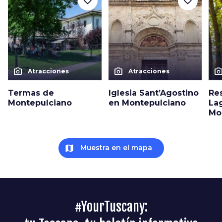
favorite_border
favorite_border
photo_camera
photo_camera
photo_cam
Atracciones
Atracciones
Termas de
Iglesia Sant’Agostino
Res
Montepulciano
en Montepulciano
La
Mo
map
Muestra en el mapa
#YourTuscany: