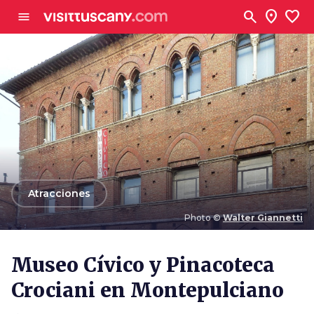
Ve al contenido principal
search
location_on
favorite
menu
arrow_back
Atracciones
Photo ©
Walter Giannetti
Photo ©
Walter Giannetti
Museo Cívico y Pinacoteca
Crociani en Montepulciano