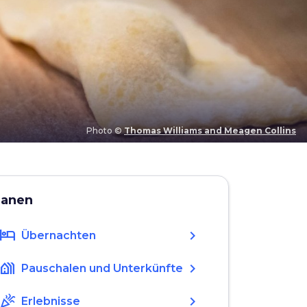
Photo ©
Thomas Williams and Meagen Collins
lanen
hotel
chevron_right
Übernachten
holiday_village
chevron_right
Pauschalen und Unterkünfte
celebration
chevron_right
Erlebnisse