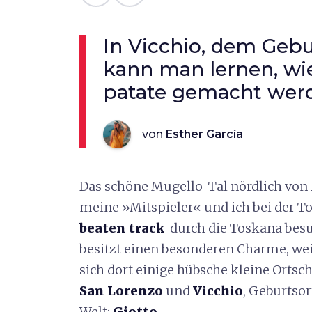
In Vicchio, dem Gebu
kann man lernen, wie 
patate gemacht wer
von
Esther García
Das schöne Mugello-Tal nördlich von Fl
meine »Mitspieler« und ich bei der To
beaten track
durch die Toskana besuc
besitzt einen besonderen Charme, weil
sich dort einige hübsche kleine Ortsc
San Lorenzo
und
Vicchio
, Geburtsor
Welt:
Giotto
.