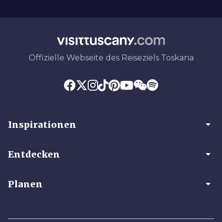
Offizielle Webseite des Reiseziels Toskana
arrow_drop_down
Inspirationen
arrow_drop_down
Entdecken
arrow_drop_down
Planen