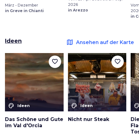
2026
März - Dezember
Vom 
in Arezzo
in Greve in Chianti
202
in 
Ideen
map
Ansehen auf der Karte
favorite_border
favorite_border
color_lens
color_lens
color_le
Ideen
Ideen
Das Schöne und Gute
Nicht nur Steak
Di
im Val d'Orcia
Fl
To