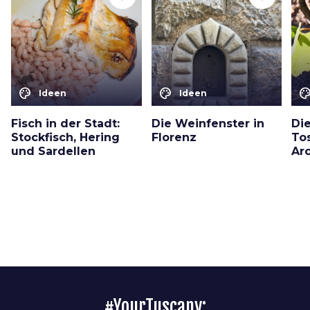
color_lens
color_lens
color_le
Ideen
Ideen
Fisch in der Stadt:
Die Weinfenster in
Di
Stockfisch, Hering
Florenz
To
und Sardellen
Ar
#YourTuscany: