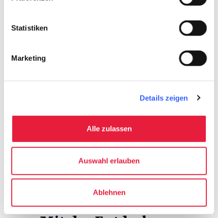
Statistiken
Planen
Marketing
hotel
chevron_right
Übernachten
Details zeigen
holiday_village
chevron_right
Pauschalen und Unterkünfte
celebration
Alle zulassen
chevron_right
Erlebnisse
Auswahl erlauben
Ablehnen