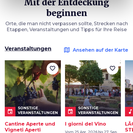
Mit der Entdeckung
beginnen
Orte, die man nicht verpassen sollte, Strecken nach
Etappen, Veranstaltungen und Tipps für Ihre Reise
Veranstaltungen
map
Ansehen auf der Karte
favorite_border
favorite_border
SONSTIGE
SONSTIGE
event
event
music_not
VERANSTALTUNGEN
VERANSTALTUNGEN
Cantine Aperte und
I giorni del Vino
LÄ
Vigneti Aperti
ST
Vom 25 Apr. 2026 bis 27. Sep.