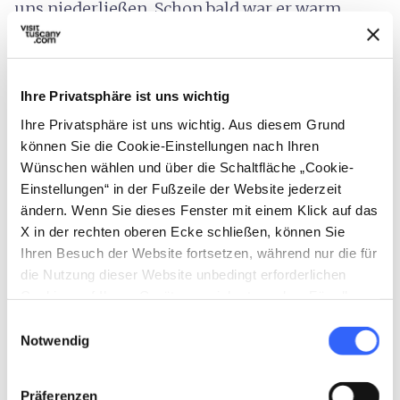
uns niederließen. Schon bald war er warm
genug, um einen Topf mit Lamm und
Kartoffeln aufzunehmen, die eine Stunde lang
vor sich hin schmorrten.
Ihre Privatsphäre ist uns wichtig
Ihre Privatsphäre ist uns wichtig. Aus diesem Grund
Das mit einer Flasche Weißwein abgelöschte
können Sie die Cookie-Einstellungen nach Ihren
Lamm schmeckte vorzüglich. Das Fleisch war
Wünschen wählen und über die Schaltfläche „Cookie-
knusprig und durch das Feuer leicht
Einstellungen“ in der Fußzeile der Website jederzeit
geräuchert und dennoch zart durch die
ändern. Wenn Sie dieses Fenster mit einem Klick auf das
X in der rechten oberen Ecke schließen, können Sie
Kondensatableitung in dem Testo. Das
Ihren Besuch der Website fortsetzen, während nur die für
Lammfleisch übertraf alle unsere
die Nutzung dieser Website unbedingt erforderlichen
Erwartungen. Das behagliche Abendessen
Cookies auf Ihrem Gerät gespeichert werden. Für alle
bildete den gelungenen Abschluss einer Tour,
anderen Arten von Cookies benötigen wir Ihre
Einwilligungsauswahl
Zustimmung.
Notwendig
der ganz im Zeichen intensiver Aromen und
Traditionen in diesem kaum bekannten
Winkel der Toskana stand.
Präferenzen