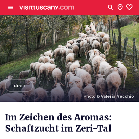
Zum Hauptinhalt
search
location_on
favorite
menu
arrow_back
Ideen
Photo ©
Valeria Necchio
Photo ©
Valeria Necchio
Im Zeichen des Aromas:
Schaftzucht im Zeri-Tal