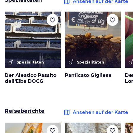
Spezialitäten
map
Ansehen auf der Karte
favorite_border
favorite_border
soup_kitchen
soup_kitchen
soup_kitc
Spezialitäten
Spezialitäten
Der Aleatico Passito
Panficato Gigliese
Der
dell'Elba DOCG
Lo
Reiseberichte
map
Ansehen auf der Karte
favorite_border
favorite_border