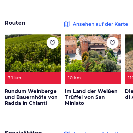
Routen
map
Ansehen auf der Karte
favorite_border
favorite_border
3,1 km
10 km
11
Rundum Weinberge
Im Land der Weißen
Di
und Bauernhöfe von
Trüffel von San
di
Radda in Chianti
Miniato