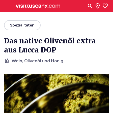
Zum Hauptinhalt
search
location_on
favorite
menu
arrow_back
Spezialitäten
Das native Olivenöl extra
aus Lucca DOP
liquor
Wein, Olivenöl und Honig