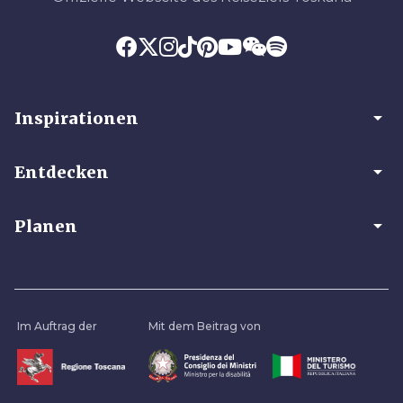
arrow_drop_down
Inspirationen
arrow_drop_down
Entdecken
arrow_drop_down
Planen
Im Auftrag der
Mit dem Beitrag von