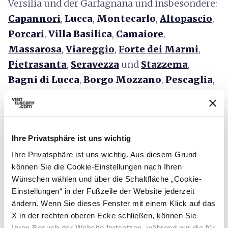
Versilia und der Garfagnana und insbesondere:
Capannori
,
Lucca
,
Montecarlo
,
Altopascio
,
Porcari
,
Villa Basilica
,
Camaiore
,
Massarosa
,
Viareggio
,
Forte dei Marmi
,
Pietrasanta
,
Seravezza
und
Stazzema
,
Bagni di Lucca
,
Borgo Mozzano
,
Pescaglia
,
Barga
,
Coreglia Antelminelli
und
Minucciano
.
Ihre Privatsphäre ist uns wichtig
expand_more
Merkmale
Ihre Privatsphäre ist uns wichtig. Aus diesem Grund
können Sie die Cookie-Einstellungen nach Ihren
Wünschen wählen und über die Schaltfläche „Cookie-
expand_more
In der Küche
Einstellungen“ in der Fußzeile der Website jederzeit
ändern. Wenn Sie dieses Fenster mit einem Klick auf das
X in der rechten oberen Ecke schließen, können Sie
Ihren Besuch der Website fortsetzen, während nur die für