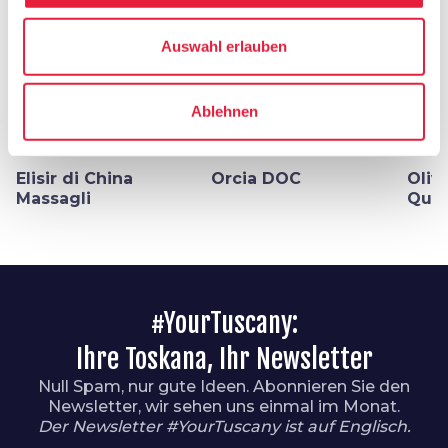
Auswahl erlauben
Ablehnen
Wein, Olivenöl und
Wein, Olivenöl und
liquor
liquor
liquor
Honig
Honig
Elisir di China
Orcia DOC
Oliv
Massagli
Quer
#YourTuscany:
Ihre Toskana, Ihr Newsletter
Null Spam, nur gute Ideen. Abonnieren Sie den
Newsletter, wir sehen uns einmal im Monat.
Der Newsletter #YourTuscany ist auf Englisch.