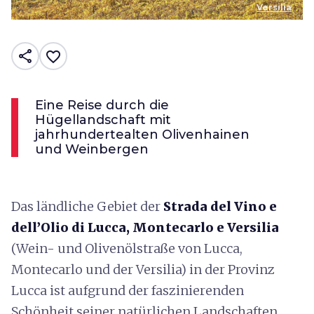
Versilia
share
favorite_border
Eine Reise durch die
Hügellandschaft mit
jahrhundertealten Olivenhainen
und Weinbergen
Das ländliche Gebiet der
Strada del Vino e
dell’Olio di Lucca, Montecarlo e Versilia
(Wein- und Olivenölstraße von Lucca,
Montecarlo und der Versilia) in der Provinz
Lucca ist aufgrund der faszinierenden
Schönheit seiner natürlichen Landschaften