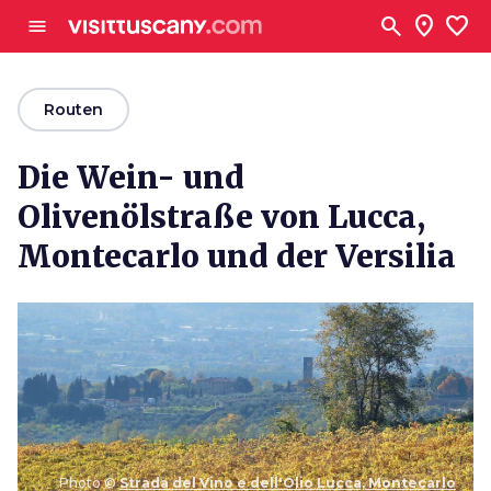
Zum Hauptinhalt
search
location_on
favorite
menu
arrow_back
Routen
Die Wein- und
Olivenölstraße von Lucca,
Montecarlo und der Versilia
Photo ©
Strada del Vino e dell'Olio Lucca, Montecarlo