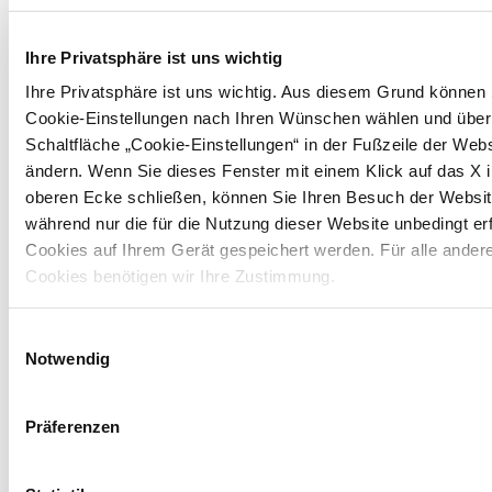
duftende Brot der
Bäcker von Altopascio
, die
Ihre Privatsphäre ist uns wichtig
handwerkliche Herstellung der hochwertigen
Ihre Privatsphäre ist uns wichtig. Aus diesem Grund können 
Schweinefleisch-Produkte von Gombitelli und
Cookie-Einstellungen nach Ihren Wünschen wählen und über
der Bergkäser sowie die raffinierten
Schaltfläche „Cookie-Einstellungen“ in der Fußzeile der Webs
Fischgerichte der Versilia mit der
ändern. Wenn Sie dieses Fenster mit einem Klick auf das X i
Farbenpracht, die die Gemüse- und
oberen Ecke schließen, können Sie Ihren Besuch der Website
während nur die für die Nutzung dieser Website unbedingt er
Obstproduktion und der Blumenanbau
Cookies auf Ihrem Gerät gespeichert werden. Für alle ander
hervorbringen.
Cookies benötigen wir Ihre Zustimmung.
Informationen:
stradavinoeoliolucca.it
Einwilligungsauswahl
Notwendig
Präferenzen