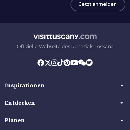
Jetzt anmelden
Offizielle Webseite des Reiseziels Toskana
arrow_drop_down
Inspirationen
arrow_drop_down
Entdecken
arrow_drop_down
Planen