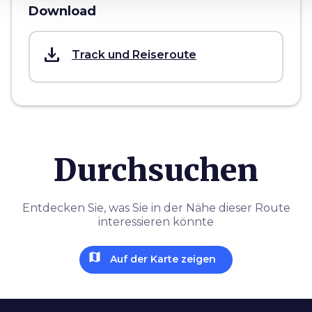
Download
save_alt
Track und Reiseroute
Durchsuchen
Entdecken Sie, was Sie in der Nähe dieser Route
interessieren könnte
map
Auf der Karte zeigen