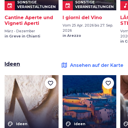
SONSTIGE
SONSTIGE
event
event
music_not
VERANSTALTUNGEN
VERANSTALTUNGEN
Cantine Aperte und
I giorni del Vino
LÄ
Vigneti Aperti
ST
Vom 25 Apr. 2026 bis 27. Sep.
2026
März - Dezember
Vom 
in Arezzo
in Greve in Chianti
202
in 
Ideen
map
Ansehen auf der Karte
favorite_border
favorite_border
color_lens
color_lens
color_le
Ideen
Ideen