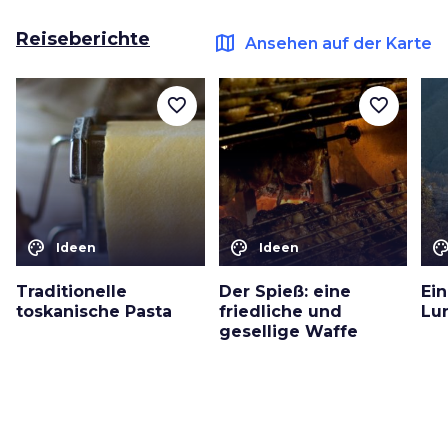
Reiseberichte
map
Ansehen auf der Karte
favorite_border
favorite_border
color_lens
color_lens
color_le
Ideen
Ideen
Traditionelle
Der Spieß: eine
Ein
toskanische Pasta
friedliche und
Lu
gesellige Waffe