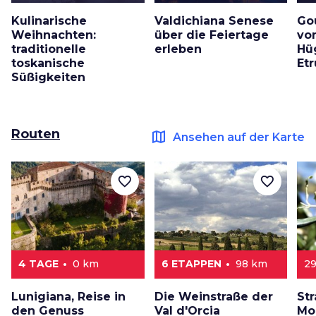
Kulinarische
Valdichiana Senese
Go
Weihnachten:
über die Feiertage
vo
traditionelle
erleben
Hü
toskanische
Et
Süßigkeiten
Routen
map
Ansehen auf der Karte
favorite_border
favorite_border
4 TAGE
0 km
6 ETAPPEN
98 km
2
Lunigiana, Reise in
Die Weinstraße der
Str
den Genuss
Val d'Orcia
Mon