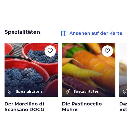
Spezialitäten
map
Ansehen auf der Karte
favorite_border
favorite_border
soup_kitchen
soup_kitchen
soup_kitc
Spezialitäten
Spezialitäten
Der Morellino di
Die Pastinocello-
Das
Scansano DOCG
Möhre
ex