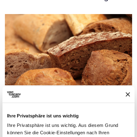
Marocco-Brot aus Montignoso
In der Gegend von
Montignoso
, zwischen der
Ihre Privatsphäre ist uns wichtig
Küste und den Hügeln der Provinz Massa-
Ihre Privatsphäre ist uns wichtig. Aus diesem Grund
Carrara, wird ein Brot mit ausgeprägtem
können Sie die Cookie-Einstellungen nach Ihren