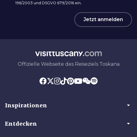
196/2003 und DSGVO 679/2016 ein.
Jetzt anmelden
Offizielle Webseite des Reiseziels Toskana
arrow_drop_down
Inspirationen
arrow_drop_down
Entdecken