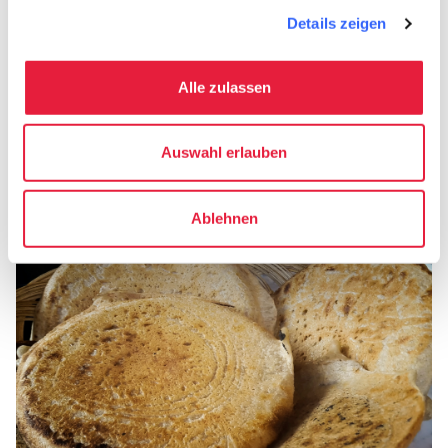
Geschichte einer einfachen,
Details zeigen
jahreszeitengebundenen Küche erzählt, die tief
im Land verwurzelt ist.
Alle zulassen
Auswahl erlauben
5.
Panigaccio-Brot aus Podenzana
Ablehnen