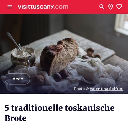
Zum Hauptinhalt
search
location_on
favorite
menu
arrow_back
Ideen
Photo ©
Valentina Solfrini
Photo ©
Valentina Solfrini
5 traditionelle toskanische
Brote