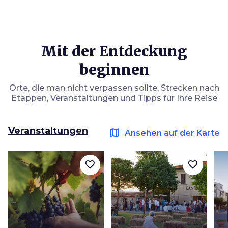
Mit der Entdeckung
beginnen
Orte, die man nicht verpassen sollte, Strecken nach
Etappen, Veranstaltungen und Tipps für Ihre Reise
Veranstaltungen
map
Ansehen auf der Karte
favorite_border
favorite_border