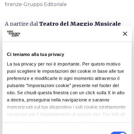
firenze-Gruppo Editoriale
A partire dal
Teatro del Maggio Musicale
Fiorentino
- il Teatro dell’Opera di Firenze -
che si trova a due passi dalla fermata
Porta al
Prato-Leopolda
e che rappresenta anche un
Ci teniamo alla tua privacy
magnifico esempio di
architettura
La tua privacy per noi è importante. Per questo motivo
contemporanea
, possiamo trovare altri
puoi scegliere le impostazioni dei cookie in base alle tue
interessanti centri per gli spettacoli lungo
preferenze e modificarle in ogni momento attraverso il
pulsante “Impostazioni cookie” presente nel footer del
questi itinerari.
sito. Se chiudi questa finestra con un click sulla X in alto
Il
Teatro di Rifredi,
vicinissimo alla fermata
a destra, proseguirai nella navigazione e saranno
memorizzati sul tuo dispositivo i soli cookie strettamente
Vittorio Emanuele,
ospita stagioni
variegate
necessari per il funzionamento di questo sito. Per tutti gli
adatte a molti tipi di pubblico.
altri tipi di cookie abbiamo bisogno del tuo consenso.
Selezione
Il
Teatro Puccini
, a poche centinaia di metri