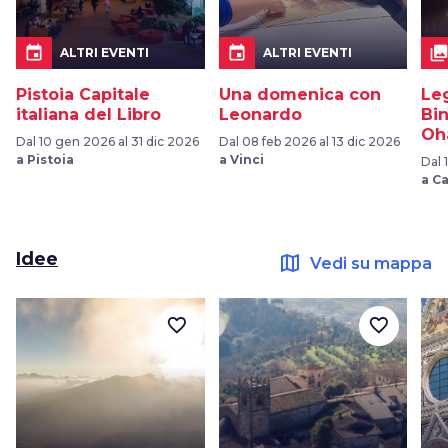
event
event
collection
ALTRI EVENTI
ALTRI EVENTI
Pistoia Capitale
Una domenica con
Le
italiana del Libro
Leonardo
Bi
Oh
Dal 10 gen 2026 al 31 dic 2026
Dal 08 feb 2026 al 13 dic 2026
a Pistoia
a Vinci
Dal 
a C
Idee
map
Vedi su mappa
favorite_border
favorite_border