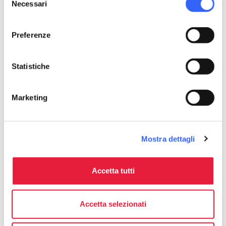
Necessari
del
dalla fermata
San Donato
, è un interessante
consenso
esempio di architettura razionalista italiana
Preferenze
nato come dopolavoro per gli operai della
Manifattura Tabacchi
. La programmazione
Statistiche
prevede 4 filoni principali: satira, prosa,
contaminazione fra teatro, danza e musica, e
Marketing
infine, teatro off.
Mostra dettagli
Opere d'Arte
Accetta tutti
Accetta selezionati