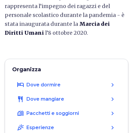
rappresenta l’impegno dei ragazzi e del
personale scolastico durante la pandemia - è
stata inaugurata durante la
Marcia dei
Diritti Umani
l’8 ottobre 2020.
Organizza
hotel
chevron_right
Dove dormire
restaurant
chevron_right
Dove mangiare
holiday_village
chevron_right
Pacchetti e soggiorni
celebration
chevron_right
Esperienze