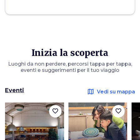
Inizia la scoperta
Luoghi da non perdere, percorsi tappa per tappa,
eventi e suggerimenti per il tuo viaggio
Eventi
map
Vedi su mappa
favorite_border
favorite_border