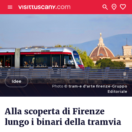
Vai al contenuto principale
search
location_on
favorite
menu
arrow_back
Idee
Photo ©
tram-e d'arte firenze-Gruppo
Editoriale
Photo ©
tram-e d'arte firenze-Gruppo Editoriale
Alla scoperta di Firenze
lungo i binari della tramvia