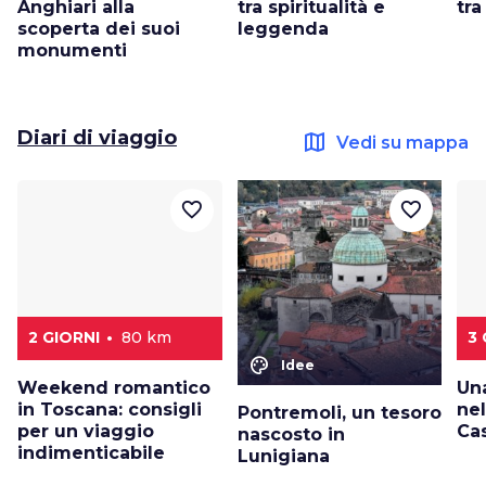
Anghiari alla
tra spiritualità e
tra
scoperta dei suoi
leggenda
monumenti
Diari di viaggio
map
Vedi su mappa
favorite_border
favorite_border
2 GIORNI
80 km
3 
color_lens
Idee
Weekend romantico
Un
in Toscana: consigli
nel
Pontremoli, un tesoro
per un viaggio
Ca
nascosto in
indimenticabile
Lunigiana