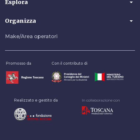
arrow_drop_down
Esplora
arrow_drop_down
Organizza
Make/Area operatori
Promosso da
Con il contributo di
Realizzato e gestito da
In collaborazione con