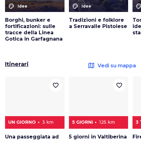
color_lens
color_lens
color_le
Idee
Idee
Borghi, bunker e
Tradizioni e folklore
Tos
fortificazioni: sulle
a Serravalle Pistoiese
id
tracce della Linea
st
Gotica in Garfagnana
Itinerari
map
Vedi su mappa
favorite_border
favorite_border
UN GIORNO
3 km
5 GIORNI
125 km
3
Una passeggiata ad
5 giorni in Valtiberina
Fir