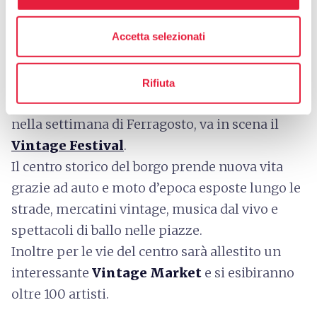
Vintage Festival
Accetta selezionati
Per chi ha voglia di tornare indietro nel tempo
e vivere per qualche ora nella mitica atmosfera
Rifiuta
degli anni '50 e '60 a
Castiglion Fiorentino
,
nella settimana di Ferragosto, va in scena il
Vintage Festival
.
Il centro storico del borgo prende nuova vita
grazie ad auto e moto d’epoca esposte lungo le
strade, mercatini vintage, musica dal vivo e
spettacoli di ballo nelle piazze.
Inoltre per le vie del centro sarà allestito un
interessante
Vintage Market
e si esibiranno
oltre 100 artisti.