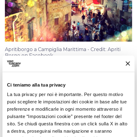
Apritiborgo a Campiglia Marittima - Credit: Apriti
Borgo on Facebook
Nella splendida cornice di
Campiglia
Marittima
, borgo medievale nella Costa degli
Ci teniamo alla tua privacy
Etruschi, il mese di agosto spalanca le porte
La tua privacy per noi è importante. Per questo motivo
puoi scegliere le impostazioni dei cookie in base alle tue
alla manifestazione
ApritiBorgo
, un festival
preferenze e modificarle in ogni momento attraverso il
del teatro e delle arti di strada con eventi e
pulsante “Impostazioni cookie” presente nel footer del
spettacoli disseminati in tutto il centro storico.
sito. Se chiudi questa finestra con un click sulla X in alto
La manifestazione unisce spettacoli e
a destra, proseguirai nella navigazione e saranno