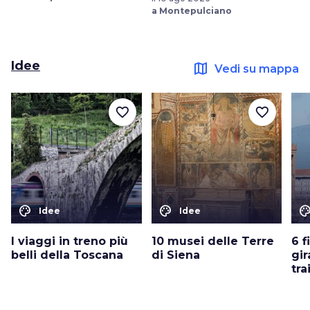
a Montepulciano
Idee
map
Vedi su mappa
favorite_border
favorite_border
color_lens
color_lens
color_le
Idee
Idee
I viaggi in treno più
10 musei delle Terre
6 f
belli della Toscana
di Siena
gir
tra