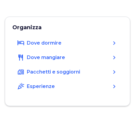
Organizza
hotel
chevron_right
Dove dormire
restaurant
chevron_right
Dove mangiare
holiday_village
chevron_right
Pacchetti e soggiorni
celebration
chevron_right
Esperienze