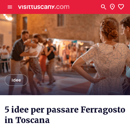
Vai al contenuto principale
search
location_on
favorite
menu
arrow_back
Idee
5 idee per passare Ferragosto
in Toscana