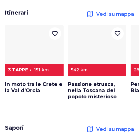
Itinerari
map
Vedi su mappa
favorite_border
favorite_border
3 TAPPE
151 km
542 km
2
In moto tra le Crete e
Passione etrusca,
Pe
la Val d’Orcia
nella Toscana del
Bia
popolo misterioso
Sapori
map
Vedi su mappa