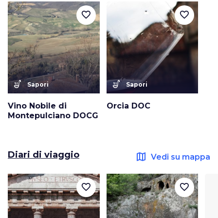
favorite_border
favorite_border
soup_kitchen
soup_kitchen
Sapori
Sapori
Vino Nobile di
Orcia DOC
Montepulciano DOCG
Diari di viaggio
map
Vedi su mappa
favorite_border
favorite_border