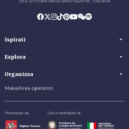
Sito ufficiale della destinazione Toscana
arrow_drop_down
Ispirati
arrow_drop_down
Esplora
arrow_drop_down
Organizza
Make/Area operatori
Promosso da
Con il contributo di