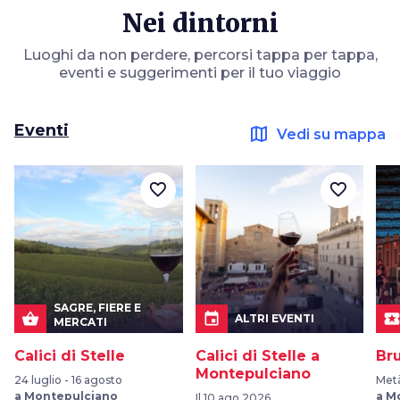
Nei dintorni
Luoghi da non perdere, percorsi tappa per tappa,
eventi e suggerimenti per il tuo viaggio
Eventi
map
Vedi su mappa
favorite_border
favorite_border
SAGRE, FIERE E
shopping_basket
event
local_pla
ALTRI EVENTI
MERCATI
Calici di Stelle
Calici di Stelle a
Bru
Montepulciano
24 luglio - 16 agosto
Met
a Montepulciano
a M
Il 10 ago 2026