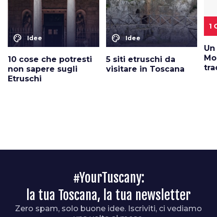
1
color_lens
color_lens
Idee
Idee
Un 
Mo
10 cose che potresti
5 siti etruschi da
tra
non sapere sugli
visitare in Toscana
Etruschi
#YourTuscany:
la tua Toscana, la tua newsletter
Zero spam, solo buone idee. Iscriviti, ci vediamo