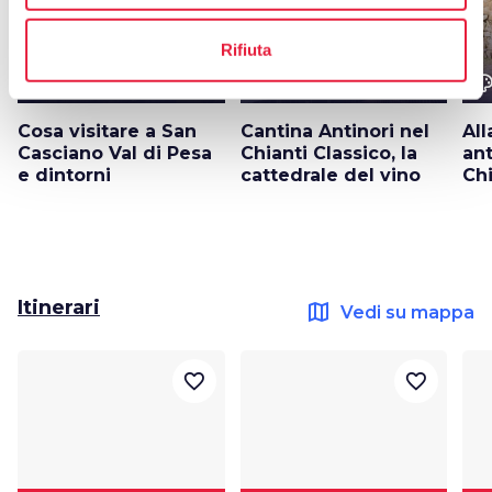
Rifiuta
color_lens
color_lens
color_le
Idee
Idee
Cosa visitare a San
Cantina Antinori nel
All
Casciano Val di Pesa
Chianti Classico, la
ant
e dintorni
cattedrale del vino
Chi
Itinerari
map
Vedi su mappa
favorite_border
favorite_border