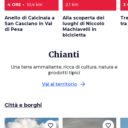
4 ORE
10,4 km
2,1 km
3 
Anello di Calcinaia a
Alla scoperta dei
Tre
San Casciano in Val
luoghi di Niccolò
tra
di Pesa
Machiavelli in
bicicletta
Chianti
Una terra ammaliante, ricca di cultura, natura e
prodotti tipici
arrow_forward
Vai al territorio
Città e borghi
favorite_border
favorite_border