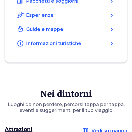
holiday_village
chevron_right
Pacchetti e soggiorni
celebration
chevron_right
Esperienze
local_library
chevron_right
Guide e mappe
info
chevron_right
Informazioni turistiche
Nei dintorni
Luoghi da non perdere, percorsi tappa per tappa,
eventi e suggerimenti per il tuo viaggio
Attrazioni
map
Vedi su mappa