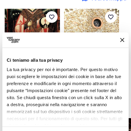
favorite_border
favorite_border
photo_camera
photo_camera
Attrazioni
Attrazioni
Ci teniamo alla tua privacy
La tua privacy per noi è importante. Per questo motivo
Museo Giuliano Ghelli
Chiesa di Santa Maria
puoi scegliere le impostazioni dei cookie in base alle tue
di San Casciano Val
del Prato a San
di Pesa
Casciano
preferenze e modificarle in ogni momento attraverso il
pulsante “Impostazioni cookie” presente nel footer del
sito. Se chiudi questa finestra con un click sulla X in alto
a destra, proseguirai nella navigazione e saranno
Eventi
map
Vedi su mappa
memorizzati sul tuo dispositivo i soli cookie strettamente
necessari per il funzionamento di questo sito. Per tutti gli
favorite_border
favorite_border
altri tipi di cookie abbiamo bisogno del tuo consenso.