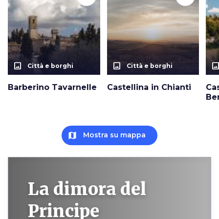
photo_size_select_actual
photo_size_select_actual
photo_size_select_a
Città e borghi
Città e borghi
Barberino Tavarnelle
Castellina in Chianti
Ca
Be
map
Mostra su mappa
La dimora del
Principe