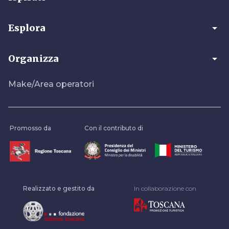
arrow_drop_down
Esplora
arrow_drop_down
Organizza
Make/Area operatori
Promosso da
Con il contributo di
Realizzato e gestito da
In collaborazione con