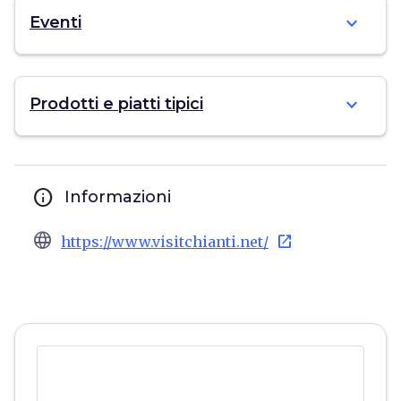
expand_more
Eventi
expand_more
Prodotti e piatti tipici
info
Informazioni
language
open_in_new
https://www.visitchianti.net/