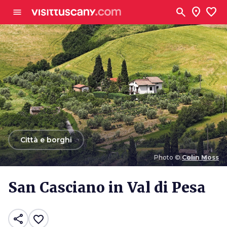
Vai al contenuto principale
search
location_on
favorite
menu
arrow_back
Città e borghi
Photo ©
Colin Moss
Photo ©
Colin Moss
San Casciano in Val di Pesa
share
favorite_border