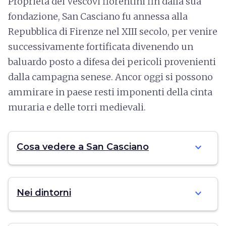
Proprietà dei Vescovi fiorentini fin dalla sua
fondazione, San Casciano fu annessa alla
Repubblica di Firenze nel XIII secolo, per venire
successivamente fortificata divenendo un
baluardo posto a difesa dei pericoli provenienti
dalla campagna senese. Ancor oggi si possono
ammirare in paese resti imponenti della cinta
muraria e delle torri medievali.
expand_more
Cosa vedere a San Casciano
expand_more
Nei dintorni