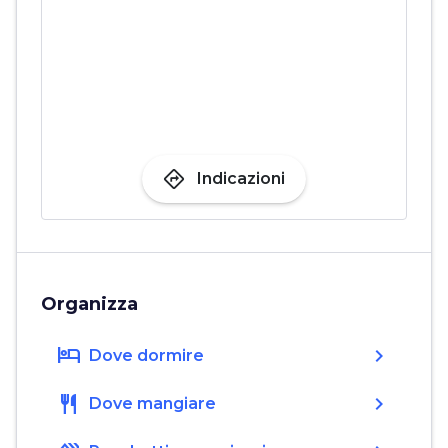
directions
Indicazioni
Organizza
hotel
chevron_right
Dove dormire
restaurant
chevron_right
Dove mangiare