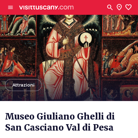
Vai al contenuto principale
search
location_on
favorite
menu
arrow_back
Attrazioni
Museo Giuliano Ghelli di
San Casciano Val di Pesa