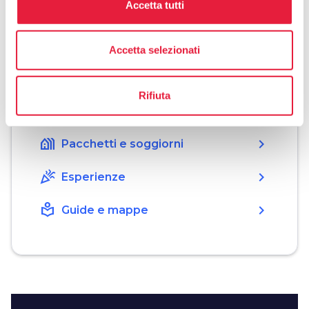
Accetta tutti
Organizza
Accetta selezionati
hotel
chevron_right
Dove dormire
Rifiuta
restaurant
chevron_right
Dove mangiare
holiday_village
chevron_right
Pacchetti e soggiorni
celebration
chevron_right
Esperienze
local_library
chevron_right
Guide e mappe