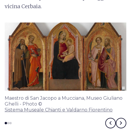
vicina Cerbaia.
Maestro di San Jacopo a Mucciana, Museo Giuliano
Ghelli - Photo ©
Sistema Museale Chianti e Valdarno Fiorentino
chevron_left
chevron_right