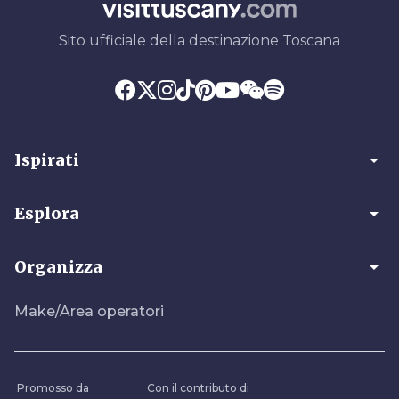
Sito ufficiale della destinazione Toscana
arrow_drop_down
Ispirati
arrow_drop_down
Esplora
arrow_drop_down
Organizza
Make/Area operatori
Promosso da
Con il contributo di