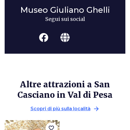
Museo Giuliano Ghelli
Segui sui social
Altre attrazioni a San
Casciano in Val di Pesa
arrow_forward
Scopri di più sulla località
favorite_border