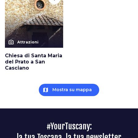
photo_camera
Attrazioni
Chiesa di Santa Maria
del Prato a San
Casciano
map
Mostra su mappa
#YourTuscany:
la tua Toscana, la tua newsletter