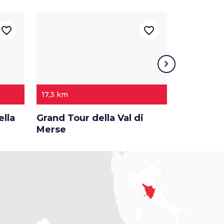
favorite_border
favorite_border
chevron_right
17,3 km
5 GIORNI
ella
Grand Tour della Val di
5 giorni t
Merse
Metallife