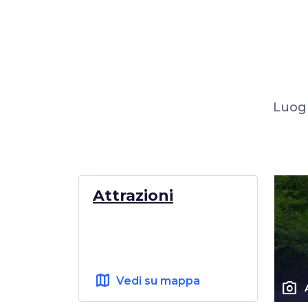
Luogh
Attrazioni
map
Vedi su mappa
photo_camera