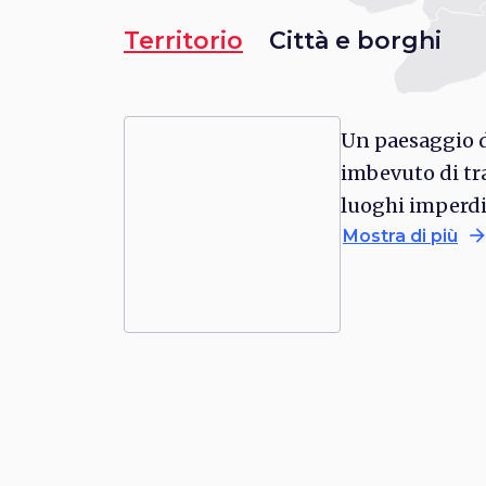
Territorio
Città e borghi
Un paesaggio d
imbevuto di tra
luoghi imperdi
arrow_forwa
Mostra di più