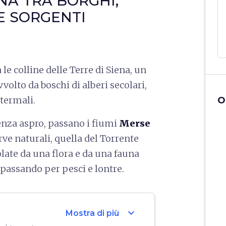
ENA TRA BORGHI,
E SORGENTI
a le colline delle Terre di Siena, un
olto da boschi di alberi secolari,
termali.
O
enza aspro, passano i fiumi
Merse
rve naturali, quella del Torrente
olate da una flora e da una fauna
, passando per pesci e lontre.
expand_more
Mostra di più