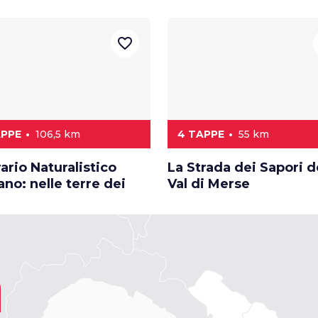
favorite_border
APPE
106,5 km
4 TAPPE
55 km
rario Naturalistico
La Strada dei Sapori d
no: nelle terre dei
Val di Merse
a