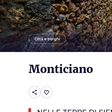
arrow_back
Città e borghi
Photo ©
Valeri Rossano
Monticiano
share
favorite_border