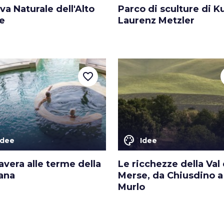
va Naturale dell'Alto
Parco di sculture di K
e
Laurenz Metzler
favorite_border
color_lens
Idee
Idee
vera alle terme della
Le ricchezze della Val 
ana
Merse, da Chiusdino a
Murlo