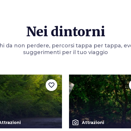
Nei dintorni
i da non perdere, percorsi tappa per tappa, ev
suggerimenti per il tuo viaggio
favorite_border
photo_camera
Attrazioni
Attrazioni