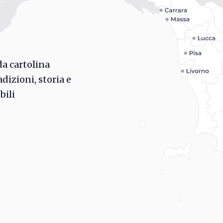
a cartolina
dizioni, storia e
bili
rd