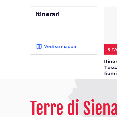
Itinerari
map
Vedi su mappa
6 T
Itine
Tosca
fiumi
Terre di Sien