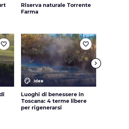
urt
Riserva naturale Torrente
Museo del
Farma
Monticia
favorite_border
favorite_border
chevron_right
color_lens
color_lens
Idee
Idee
di
Luoghi di benessere in
Organizza
Toscana: 4 terme libere
addio al 
per rigenerarsi
Toscana: 
tasche