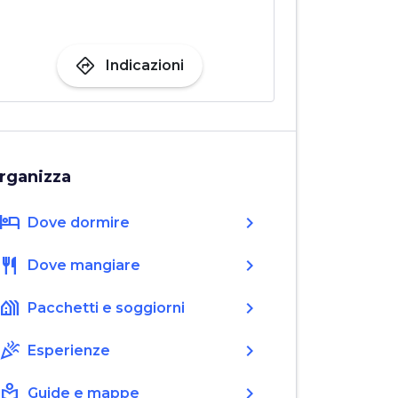
directions
Indicazioni
rganizza
hotel
chevron_right
Dove dormire
restaurant
chevron_right
Dove mangiare
holiday_village
chevron_right
Pacchetti e soggiorni
celebration
chevron_right
Esperienze
local_library
chevron_right
Guide e mappe