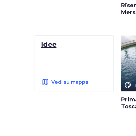
Riser
Mers
Idee
map
Vedi su mappa
color_lens
Prima
Tosc