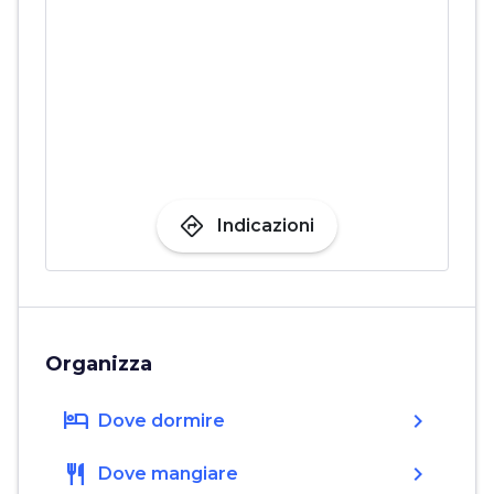
directions
Indicazioni
Organizza
hotel
chevron_right
Dove dormire
restaurant
chevron_right
Dove mangiare