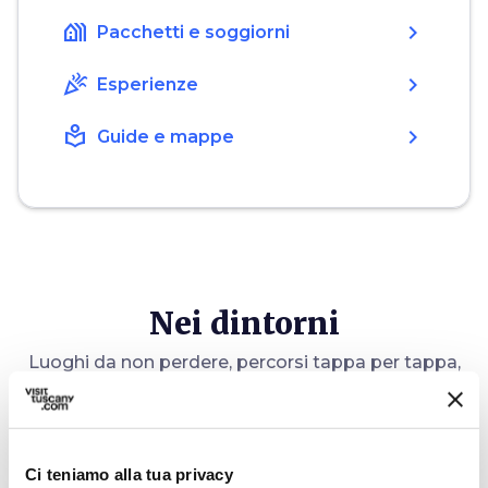
holiday_village
chevron_right
Pacchetti e soggiorni
celebration
chevron_right
Esperienze
local_library
chevron_right
Guide e mappe
Nei dintorni
Luoghi da non perdere, percorsi tappa per tappa,
eventi e suggerimenti per il tuo viaggio
Attrazioni
map
Vedi su mappa
Ci teniamo alla tua privacy