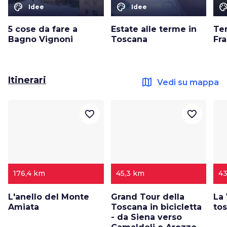
color_lens
color_lens
color_le
Idee
Idee
5 cose da fare a
Estate alle terme in
Te
Bagno Vignoni
Toscana
Fr
Itinerari
map
Vedi su mappa
favorite_border
favorite_border
176,4 km
45,3 km
43
L'anello del Monte
Grand Tour della
La
Amiata
Toscana in bicicletta
tos
- da Siena verso