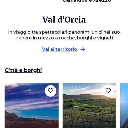
Camaldoli e Arezzo
Val d’Orcia
In viaggio tra spettacolari panorami unici nel suo
genere in mezzo a rocche, borghi e vigneti
arrow_forward
Vai al territorio
Città e borghi
favorite_border
favorite_border