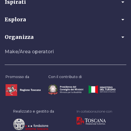
arrow_drop_down
Ispirati
arrow_drop_down
Esplora
arrow_drop_down
Organizza
Make/Area operatori
Promosso da
Con il contributo di
Realizzato e gestito da
In collaborazione con