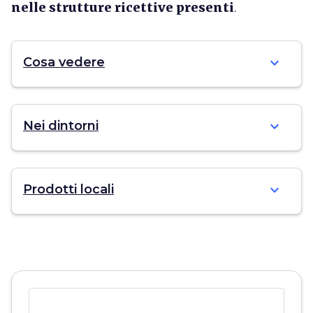
nelle strutture ricettive presenti
.
expand_more
Cosa vedere
expand_more
Nei dintorni
expand_more
Prodotti locali