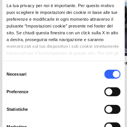
La tua privacy per noi è importante. Per questo motivo
favorite_border
favorite_border
puoi scegliere le impostazioni dei cookie in base alle tue
preferenze e modificarle in ogni momento attraverso il
pulsante “Impostazioni cookie” presente nel footer del
sito. Se chiudi questa finestra con un click sulla X in alto
a destra, proseguirai nella navigazione e saranno
memorizzati sul tuo dispositivo i soli cookie strettamente
photo_camera
photo_camera
photo_cam
Attrazioni
Attrazioni
necessari per il funzionamento di questo sito. Per tutti gli
altri tipi di cookie abbiamo bisogno del tuo consenso.
Terme Hotel Adler di
Le Terme Wellness &
Te
Bagno Vignoni
Spa a Bagno Vignoni
Selezione
Necessari
del
consenso
Eventi
map
Preferenze
Vedi su mappa
Statistiche
favorite_border
Marketing