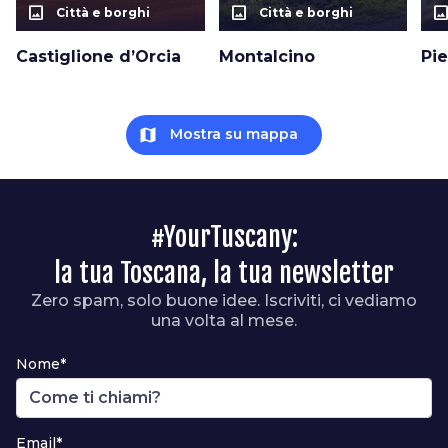
photo_size_select_actual
photo_size_select_actual
photo_size_select_a
Città e borghi
Città e borghi
Castiglione d’Orcia
Montalcino
Pi
map
Mostra su mappa
#YourTuscany:
la tua Toscana, la tua newsletter
Zero spam, solo buone idee. Iscriviti, ci vediamo
una volta al mese.
Nome*
Email*