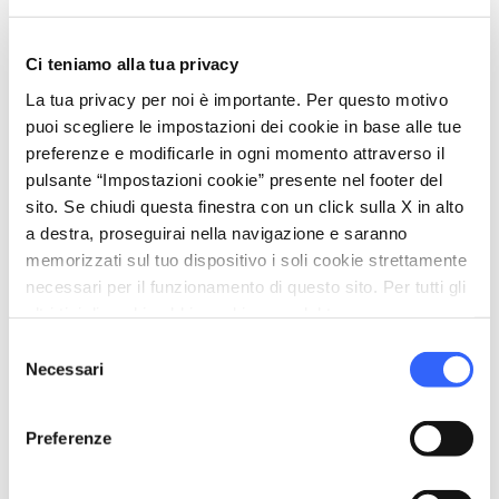
Ci teniamo alla tua privacy
directions
Indicazioni
La tua privacy per noi è importante. Per questo motivo
puoi scegliere le impostazioni dei cookie in base alle tue
preferenze e modificarle in ogni momento attraverso il
Informazioni
pulsante “Impostazioni cookie” presente nel footer del
sito. Se chiudi questa finestra con un click sulla X in alto
home
Dove
a destra, proseguirai nella navigazione e saranno
Villa Medici a Fiesole
memorizzati sul tuo dispositivo i soli cookie strettamente
Via Frà Giovanni da Fiesole Detto
necessari per il funzionamento di questo sito. Per tutti gli
l'Angelico, 24, 50014 Fiesole FI, Italia
altri tipi di cookie abbiamo bisogno del tuo consenso.
language
Sito web
Selezione
https://villegiardinimedicei.it/villa-medi
Necessari
del
cea-a-fiesole/
consenso
open_in_new
Preferenze
Organizza