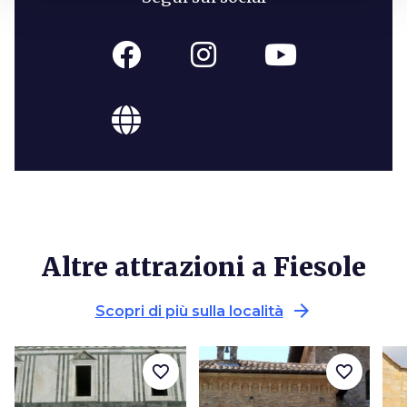
Altre attrazioni a Fiesole
arrow_forward
Scopri di più sulla località
favorite_border
favorite_border