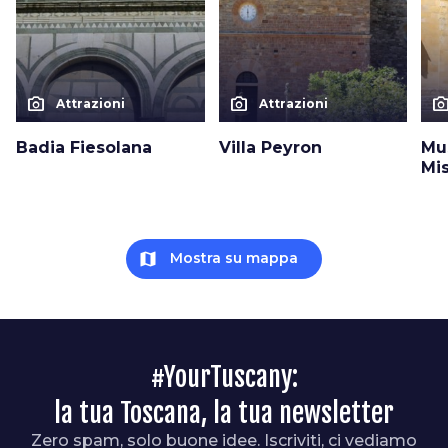
photo_camera
photo_camera
photo_cam
Attrazioni
Attrazioni
Badia Fiesolana
Villa Peyron
Mu
Mis
map
Mostra su mappa
#YourTuscany:
la tua Toscana, la tua newsletter
Zero spam, solo buone idee. Iscriviti, ci vediamo