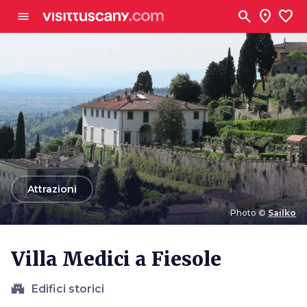
Vai al contenuto principale
search
location_on
favorite
menu
arrow_back
Attrazioni
Photo ©
Sailko
Photo ©
Sailko
Villa Medici a Fiesole
castle
Edifici storici