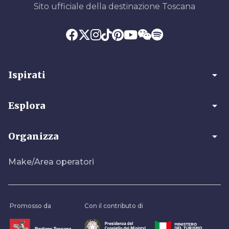
Sito ufficiale della destinazione Toscana
arrow_drop_down
Ispirati
arrow_drop_down
Esplora
arrow_drop_down
Organizza
Make/Area operatori
Promosso da
Con il contributo di