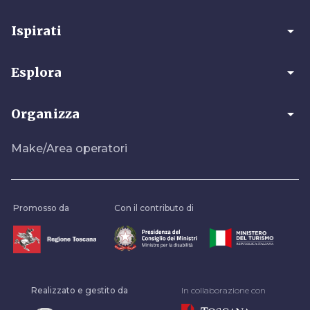
arrow_drop_down
Ispirati
arrow_drop_down
Esplora
arrow_drop_down
Organizza
Make/Area operatori
Promosso da
Con il contributo di
Realizzato e gestito da
In collaborazione con