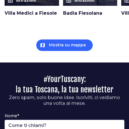
photo_camera
photo_camera
photo_cam
Attrazioni
Attrazioni
Villa Medici a Fiesole
Badia Fiesolana
Vil
map
Mostra su mappa
#YourTuscany:
la tua Toscana, la tua newsletter
Zero spam, solo buone idee. Iscriviti, ci vediamo
una volta al mese.
Nome*