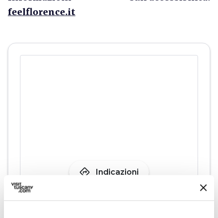
feelflorence.it
directions
Indicazioni
Informazioni