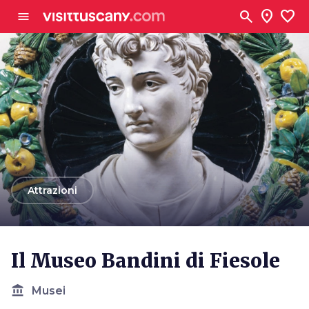
Vai al contenuto principale
search
location_on
favorite
menu
arrow_back
Attrazioni
Il Museo Bandini di Fiesole
account_balance
Musei