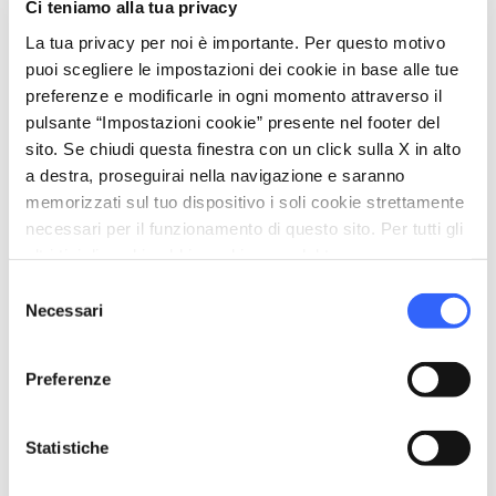
Ci teniamo alla tua privacy
home
Dove
La tua privacy per noi è importante. Per questo motivo
Fiesole
puoi scegliere le impostazioni dei cookie in base alle tue
50014 Fiesole FI, Italia
preferenze e modificarle in ogni momento attraverso il
language
pulsante “Impostazioni cookie” presente nel footer del
Sito web
sito. Se chiudi questa finestra con un click sulla X in alto
https://www.fiesoleforyou.it/museo-ban
a destra, proseguirai nella navigazione e saranno
dini/
open_in_new
memorizzati sul tuo dispositivo i soli cookie strettamente
necessari per il funzionamento di questo sito. Per tutti gli
altri tipi di cookie abbiamo bisogno del tuo consenso.
Organizza
Selezione
Necessari
del
hotel
chevron_right
Dove dormire
consenso
restaurant
chevron_right
Preferenze
Dove mangiare
holiday_village
chevron_right
Pacchetti e soggiorni
Statistiche
celebration
chevron_right
Esperienze