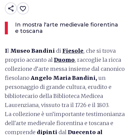
share
favorite_border
In mostra l'arte medievale fiorentina
e toscana
I
l
Museo Bandini
di
Fiesole
, che si trova
proprio accanto al
Duomo
, raccoglie la ricca
collezione d’arte messa insieme dal canonico
fiesolano
Angelo Maria Bandini,
un
personaggio di grande cultura, erudito e
bibliotecario della Biblioteca Medicea
Laurenziana, vissuto tra il 1726 e il 1803.
La collezione è un’importante testimonianza
dell'arte medievale fiorentina e toscana e
comprende
dipinti
dal
Duecento al