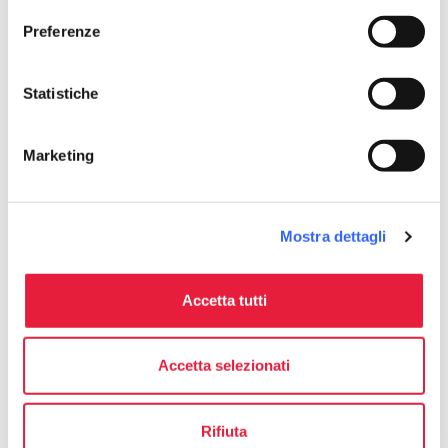
Preferenze
Statistiche
Marketing
Mostra dettagli
directions
Indicazioni
Accetta tutti
Informazioni
home
Accetta selezionati
Dove
Piazza Grande
Via Giorgio Vasari, 61, 52100 Arezzo AR,
Rifiuta
Italy