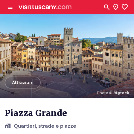
Vai al contenuto principale
search
location_on
favorite
menu
arrow_back
Attrazioni
Photo ©
Bigtock
Photo ©
Bigtock
Piazza Grande
home_work
Quartieri, strade e piazze