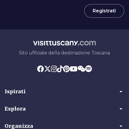
Registrati
Sito ufficiale della destinazione Toscana
arrow_drop_down
Ispirati
arrow_drop_down
Esplora
arrow_drop_down
Organizza