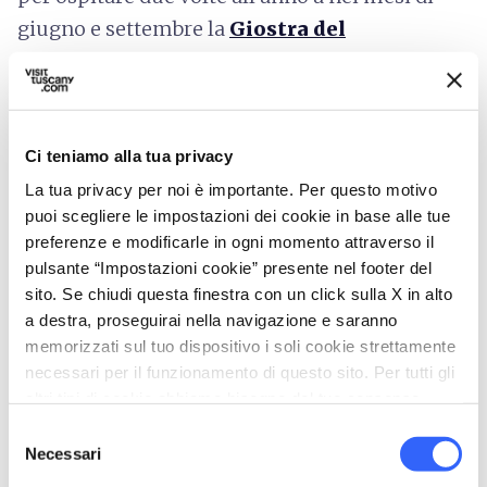
giugno e settembre la
Giostra del
Saracino.
Questa manifestazione storica
rievoca l’antica competizione cavalleresca del
Medioevo e i quattro quartieri della città si
Ci teniamo alla tua privacy
contendono a cavallo per vincere
l'ambita
Lancia d’Oro.
La tua privacy per noi è importante. Per questo motivo
puoi scegliere le impostazioni dei cookie in base alle tue
Inoltre
ogni primo week-end del mese
, il
preferenze e modificarle in ogni momento attraverso il
pulsante “Impostazioni cookie” presente nel footer del
sabato e la domenica, in Piazza e per le vie della
sito. Se chiudi questa finestra con un click sulla X in alto
città va in scena la grande
Fiera Antiquaria
,
a destra, proseguirai nella navigazione e saranno
una delle più importanti in Italia che si svolge
memorizzati sul tuo dispositivo i soli cookie strettamente
sin dal 1968.
necessari per il funzionamento di questo sito. Per tutti gli
altri tipi di cookie abbiamo bisogno del tuo consenso.
Selezione
Necessari
del
consenso