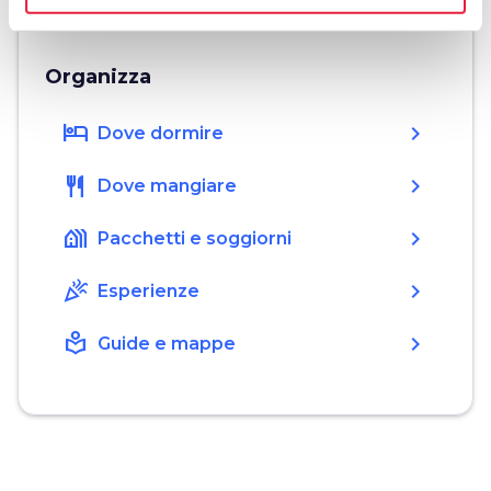
Organizza
hotel
chevron_right
Dove dormire
restaurant
chevron_right
Dove mangiare
holiday_village
chevron_right
Pacchetti e soggiorni
celebration
chevron_right
Esperienze
local_library
chevron_right
Guide e mappe