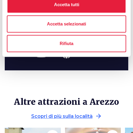
Bruschi
Accetta tutti
Segui sui social
Accetta selezionati
Rifiuta
Altre attrazioni a Arezzo
arrow_forward
Scopri di più sulla località