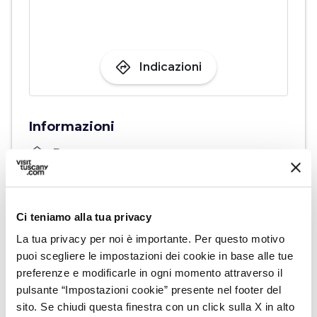
directions
Indicazioni
Informazioni
home
Dove
Casa Museo Ivan Bruschi
Via della Madonna del Prato, 55, 52100
Arezzo AR, Italia
Ci teniamo alla tua privacy
language
Sito web
La tua privacy per noi è importante. Per questo motivo
https://www.fondazioneivanbruschi.it/ca
puoi scegliere le impostazioni dei cookie in base alle tue
sa-museo/
open_in_new
preferenze e modificarle in ogni momento attraverso il
pulsante “Impostazioni cookie” presente nel footer del
sito. Se chiudi questa finestra con un click sulla X in alto