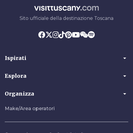
Sito ufficiale della destinazione Toscana
arrow_drop_down
Ispirati
arrow_drop_down
Esplora
arrow_drop_down
Organizza
Make/Area operatori