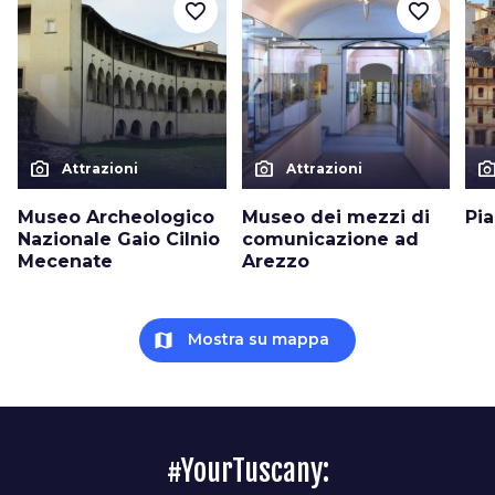
favorite_border
favorite_border
photo_camera
photo_camera
photo_cam
Attrazioni
Attrazioni
Museo Archeologico
Museo dei mezzi di
Pi
Nazionale Gaio Cilnio
comunicazione ad
Mecenate
Arezzo
map
Mostra su mappa
#YourTuscany: