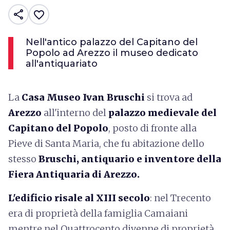
share
favorite_border
Nell'antico palazzo del Capitano del
Popolo ad Arezzo il museo dedicato
all'antiquariato
La
Casa Museo Ivan Bruschi
si trova ad
Arezzo
all'interno del
palazzo medievale del
Capitano del Popolo
, posto di fronte alla
Pieve di Santa Maria, che fu abitazione dello
stesso
Bruschi, antiquario e inventore della
Fiera Antiquaria di Arezzo.
L'edificio risale al XIII secolo
: nel Trecento
era di proprietà della famiglia Camaiani
mentre nel Quattrocento divenne di proprietà