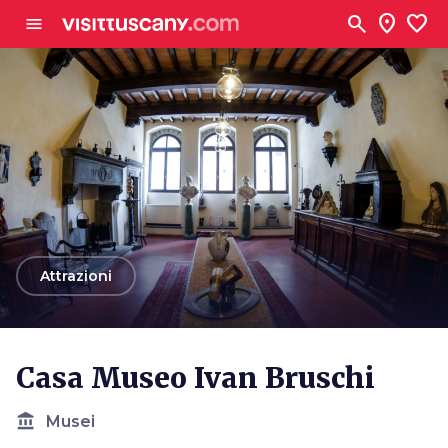
Vai al contenuto principale
search
location_on
favorite
menu
arrow_back
Attrazioni
Casa Museo Ivan Bruschi
account_balance
Musei