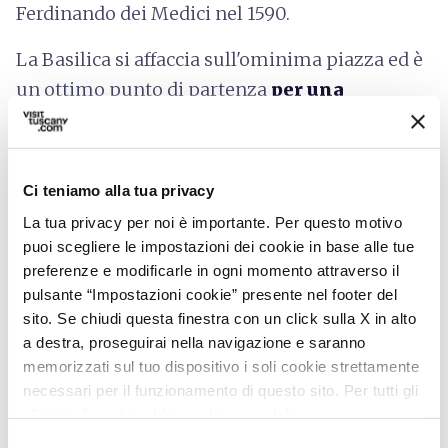
Ferdinando dei Medici nel 1590.
La Basilica si affaccia sull'ominima piazza ed è
un ottimo punto di partenza
per una
passeggiata nel centro storico
della città tra
le sue incredibili bellezze artistiche.
Ci teniamo alla tua privacy
La tua privacy per noi è importante. Per questo motivo
Informazioni sull'accessibilità:
puoi scegliere le impostazioni dei cookie in base alle tue
regione.toscana.it
preferenze e modificarle in ogni momento attraverso il
pulsante “Impostazioni cookie” presente nel footer del
sito. Se chiudi questa finestra con un click sulla X in alto
a destra, proseguirai nella navigazione e saranno
memorizzati sul tuo dispositivo i soli cookie strettamente
necessari per il funzionamento di questo sito. Per tutti gli
altri tipi di cookie abbiamo bisogno del tuo consenso.
Selezione