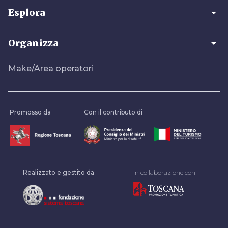
arrow_drop_down
Esplora
arrow_drop_down
Organizza
Make/Area operatori
Promosso da
Con il contributo di
Realizzato e gestito da
In collaborazione con