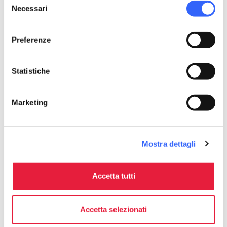
Necessari
del
consenso
Preferenze
Statistiche
directions
Indicazioni
Marketing
Informazioni
Mostra dettagli
home
Dove
Basilica di San Francesco
Piazza S. Francesco, 1, 52100 Arezzo AR,
Accetta tutti
Italia
Accetta selezionati
Organizza