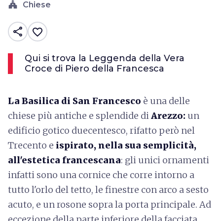
church
Chiese
share
favorite_border
Qui si trova la Leggenda della Vera
Croce di Piero della Francesca
La Basilica di San Francesco
è una delle
chiese più antiche e splendide di
Arezzo:
un
edificio gotico duecentesco, rifatto però nel
Trecento e
ispirato, nella sua semplicità,
all'estetica francescana
: gli unici ornamenti
infatti sono una cornice che corre intorno a
tutto l'orlo del tetto, le finestre con arco a sesto
acuto, e un rosone sopra la porta principale. Ad
eccezione della parte inferiore della facciata