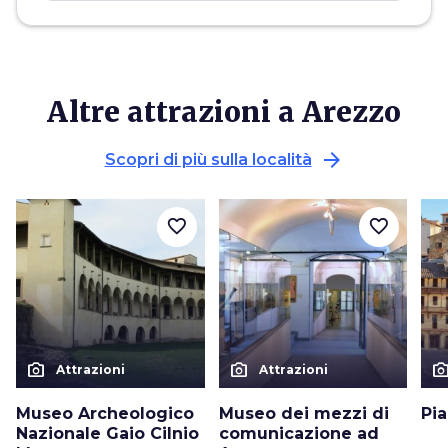
Altre attrazioni a Arezzo
arrow_forward
Scopri di più sulla località
favorite_border
favorite_border
photo_camera
photo_camera
photo_cam
Attrazioni
Attrazioni
Museo Archeologico
Museo dei mezzi di
Pi
Nazionale Gaio Cilnio
comunicazione ad