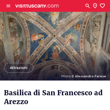
Vai al contenuto principale
search
location_on
favorite
menu
arrow_back
Attrazioni
Photo ©
Alessandro Farese
Photo ©
Alessandro Farese
Basilica di San Francesco ad
Arezzo