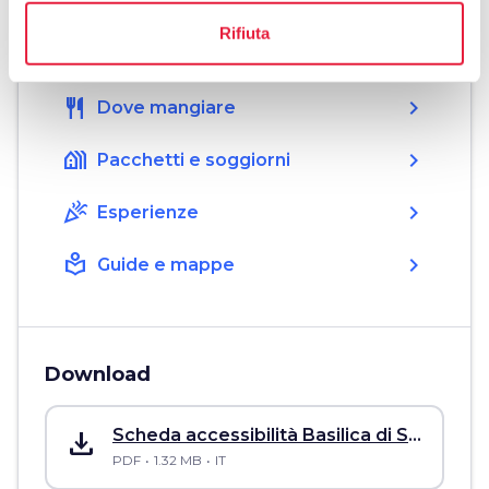
Rifiuta
hotel
chevron_right
Dove dormire
restaurant
chevron_right
Dove mangiare
holiday_village
chevron_right
Pacchetti e soggiorni
celebration
chevron_right
Esperienze
local_library
chevron_right
Guide e mappe
Download
save_alt
Scheda accessibilità Basilica di San Francesco
PDF
1.32 MB
IT