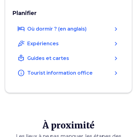
Planifier
hotel
chevron_right
Où dormir ? (en anglais)
celebration
chevron_right
Expériences
local_library
chevron_right
Guides et cartes
info
chevron_right
Tourist information office
À proximité
Les lieux à ne pas manquer, les étapes des