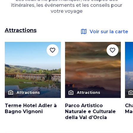
itinéraires, les événements et les conseils pour
votre voyage
Attractions
map
Voir sur la carte
favorite_border
favorite_border
photo_camera
photo_camera
photo_cam
Attractions
Attractions
Terme Hotel Adler à
Parco Artistico
Ch
Bagno Vignoni
Naturale e Culturale
Ma
della Val d’Orcia