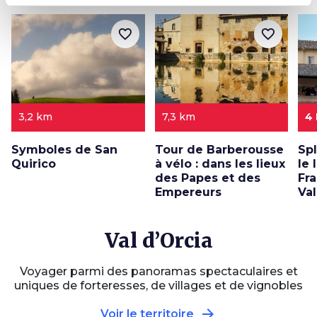
favorite_border
favorite_border
3,2 km
7,3 km
4
Symboles de San
Tour de Barberousse
Sp
Quirico
à vélo : dans les lieux
le 
des Papes et des
Fr
Empereurs
Val
Val d’Orcia
Voyager parmi des panoramas spectaculaires et
uniques de forteresses, de villages et de vignobles
arrow_forward
Voir le territoire