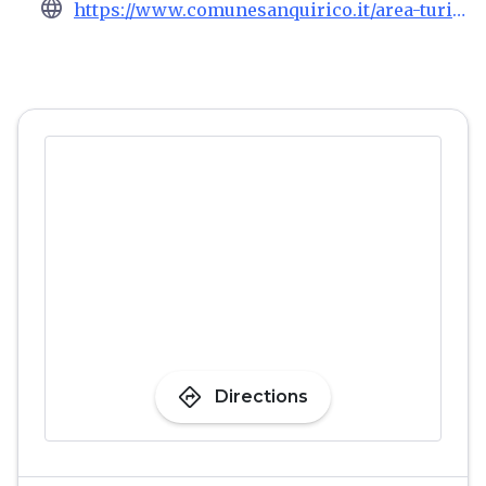
language
https://www.comunesanquirico.it/area-turismo/
directions
Directions