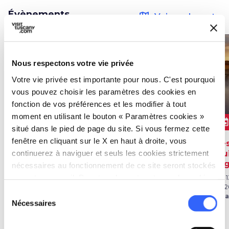
Évènements
map
Voir sur la carte
favorite_border
favorite_border
Nous respectons votre vie privée
Votre vie privée est importante pour nous. C'est pourquoi
vous pouvez choisir les paramètres des cookies en
fonction de vos préférences et les modifier à tout
moment en utilisant le bouton « Paramètres cookies »
AUTRES
music_note
event
even
MUSIQUE
ÉVÈNEMENTS
situé dans le pied de page du site. Si vous fermez cette
fenêtre en cliquant sur le X en haut à droite, vous
Paseaggi Musicali
Tra Luci e Ombre
Le
continuerez à naviguer et seuls les cookies strictement
Toscani
Qu
Du 06 juin 2026 au 03 oct.
Vi
nécessaires au fonctionnement de ce site seront stockés
2026
Du 16 mai 2026 au 21 déc.
à San Quirico d’Orcia
sur votre appareil. Pour tous les autres types de cookies,
2026
Du 1
à San Quirico d’Orcia
202
nous avons besoin de votre consentement.
Sélection
à S
Nécessaires
du
consentement