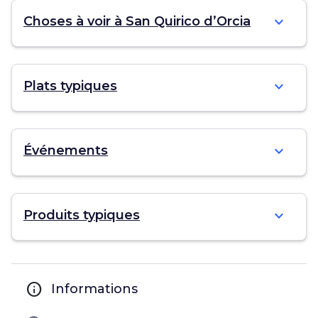
expand_more
Choses à voir à San Quirico d’Orcia
expand_more
Plats typiques
expand_more
Événements
expand_more
Produits typiques
info
Informations