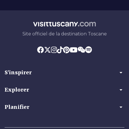
Site officiel de la destination Toscane
arrow_drop_down
S'inspirer
arrow_drop_down
Explorer
arrow_drop_down
Planifier