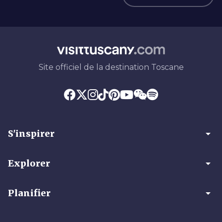
Site officiel de la destination Toscane
arrow_drop_down
S'inspirer
arrow_drop_down
Explorer
arrow_drop_down
Planifier