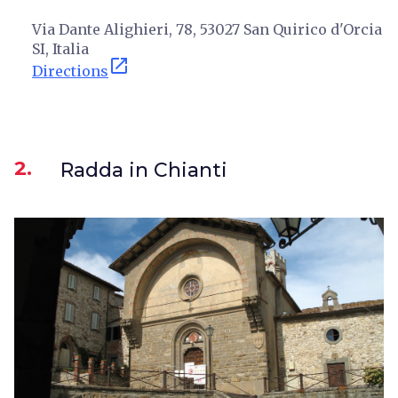
Via Dante Alighieri, 78, 53027 San Quirico d'Orcia
SI, Italia
open_in_new
Directions
2.
Radda in Chianti