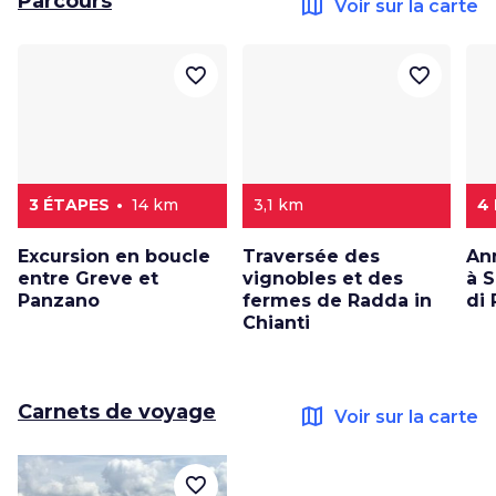
Parcours
map
Voir sur la carte
favorite_border
favorite_border
3 ÉTAPES
14 km
3,1 km
4
Excursion en boucle
Traversée des
An
entre Greve et
vignobles et des
à 
Panzano
fermes de Radda in
di
Chianti
Carnets de voyage
map
Voir sur la carte
favorite_border