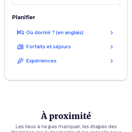
Planifier
hotel
chevron_right
Où dormir ? (en anglais)
holiday_village
chevron_right
Forfaits et séjours
celebration
chevron_right
Expériences
À proximité
Les lieux à ne pas manquer, les étapes des