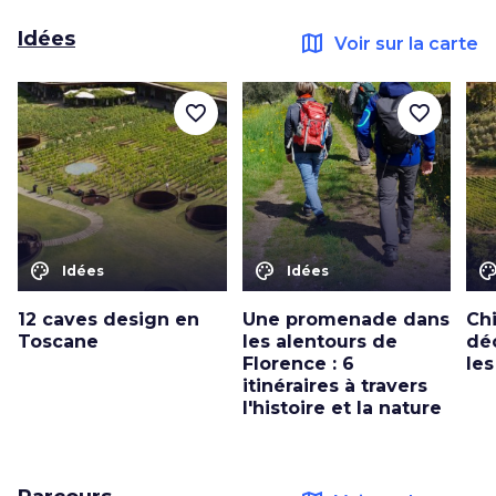
Idées
map
Voir sur la carte
favorite_border
favorite_border
color_lens
color_lens
color_le
Idées
Idées
12 caves design en
Une promenade dans
Chi
Toscane
les alentours de
dé
Florence : 6
les
itinéraires à travers
l'histoire et la nature