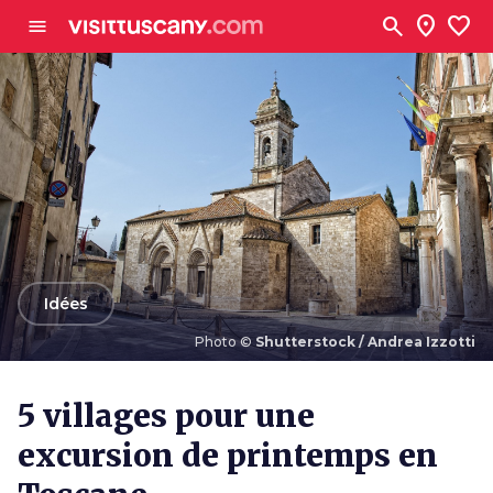
Aller au contenu principal
search
location_on
favorite
menu
arrow_back
Idées
Photo ©
Shutterstock / Andrea Izzotti
Photo ©
Shutterstock / Andrea Izzotti
5 villages pour une
excursion de printemps en