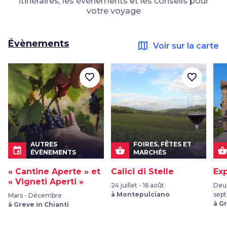
itinéraires, les événements et les conseils pour
votre voyage
Évènements
map
Voir sur la carte
favorite_border
favorite_border
AUTRES
FOIRES, FÊTES ET
event
shopping_basket
shopping_bask
ÉVÈNEMENTS
MARCHÉS
« Cantine Aperte » et
Calici di Stelle
Exp
« Vigneti Aperti »
24 juillet - 16 août
Deu
à Montepulciano
sep
Mars - Décembre
à G
à Greve in Chianti