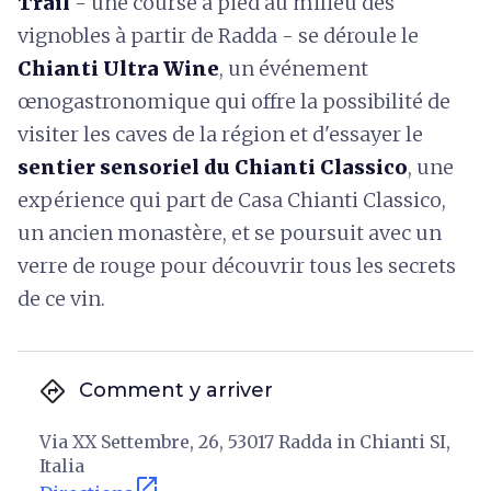
Trail
- une course à pied au milieu des
vignobles à partir de Radda - se déroule le
Chianti Ultra Wine
,
un événement
œnogastronomique qui offre la possibilité de
visiter les caves de la région et d'essayer le
sentier sensoriel du Chianti Classico
, une
expérience qui part de Casa Chianti Classico,
un ancien monastère, et se poursuit avec un
verre de rouge pour découvrir tous les secrets
de ce vin.
directions
Comment y arriver
Via XX Settembre, 26, 53017 Radda in Chianti SI,
Italia
open_in_new