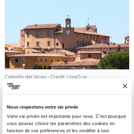
Castello dei Vicari - Credit:
LigaDue
Un village qui plonge ses racines dans l'époque
étrusque et qui conserve, en plein centre, un
Nous respectons votre vie privée
ancien
château
datant de l'an 1 000.
Votre vie privée est importante pour nous. C'est pourquoi
Ici aussi, les excellences gastronomiques ne
vous pouvez choisir les paramètres des cookies en
fonction de vos préférences et les modifier à tout
manquent pas :
Lari
- situé dans la campagne