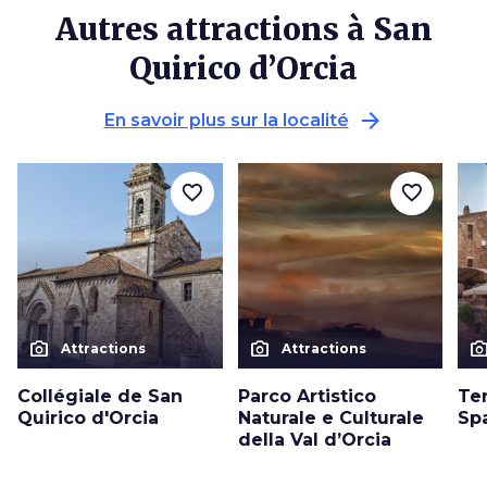
Autres attractions à San
Quirico d’Orcia
arrow_forward
En savoir plus sur la localité
favorite_border
favorite_border
photo_camera
photo_camera
photo_cam
Attractions
Attractions
Collégiale de San
Parco Artistico
Te
Quirico d'Orcia
Naturale e Culturale
Sp
della Val d’Orcia