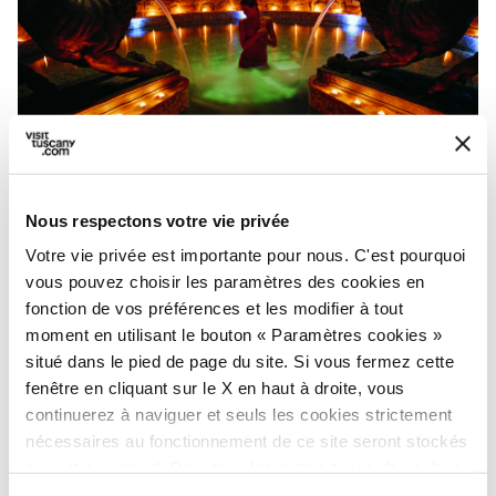
La Grotta Salina Hôtel Adler Thermae - Credit:
Adler
Thermae
Nous respectons votre vie privée
Les clients peuvent choisir parmi une variété
Votre vie privée est importante pour nous. C'est pourquoi
de soins de bien-être, y compris des massages
vous pouvez choisir les paramètres des cookies en
et des traitements personnalisés du visage et
fonction de vos préférences et les modifier à tout
moment en utilisant le bouton « Paramètres cookies »
du corps, pour prendre soin de leur peau et de
situé dans le pied de page du site. Si vous fermez cette
leur corps. En outre, la cuisine gastronomique
fenêtre en cliquant sur le X en haut à droite, vous
de l’hôtel propose des plats raffinés qui
continuerez à naviguer et seuls les cookies strictement
célèbrent la tradition gastronomique toscane,
nécessaires au fonctionnement de ce site seront stockés
sur votre appareil. Pour tous les autres types de cookies,
créant ainsi un équilibre parfait entre plaisir et
nous avons besoin de votre consentement.