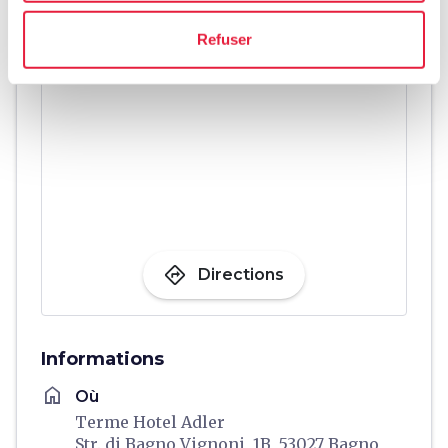
Refuser
directions
Directions
Informations
home
Où
Terme Hotel Adler
Str. di Bagno Vignoni, 1B, 53027 Bagno