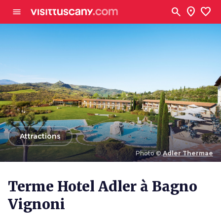
Aller au contenu principal
search
location_on
favorite
menu
arrow_back
Attractions
Photo ©
Adler Thermae
Photo ©
Adler Thermae
Terme Hotel Adler à Bagno
Vignoni