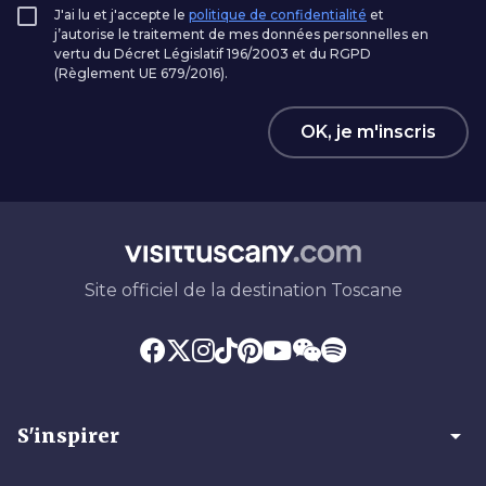
J'ai lu et j'accepte le
politique de confidentialité
et
j’autorise le traitement de mes données personnelles en
vertu du Décret Législatif 196/2003 et du RGPD
(Règlement UE 679/2016).
OK, je m'inscris
Site officiel de la destination Toscane
arrow_drop_down
S'inspirer