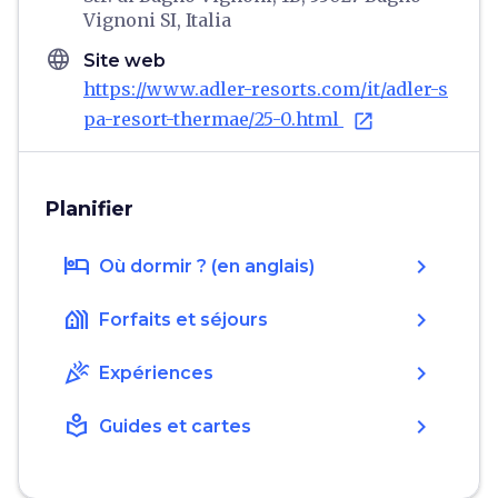
Vignoni SI, Italia
language
Site web
https://www.adler-resorts.com/it/adler-s
pa-resort-thermae/25-0.html
open_in_new
Planifier
hotel
chevron_right
Où dormir ? (en anglais)
holiday_village
chevron_right
Forfaits et séjours
celebration
chevron_right
Expériences
local_library
chevron_right
Guides et cartes