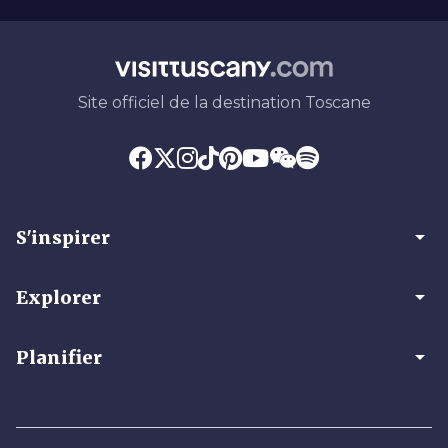
Site officiel de la destination Toscane
arrow_drop_down
S'inspirer
arrow_drop_down
Explorer
arrow_drop_down
Planifier