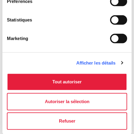
Préférences
fullscreen
Esplora su mappa
Statistiques
Informations
Marketing
directions
Moyen et durée
En voiture, 50 km
Afficher les détails
schedule
Durée
3 journées
Tout autoriser
info
Plus d'infos
Autoriser la sélection
Refuser
Download