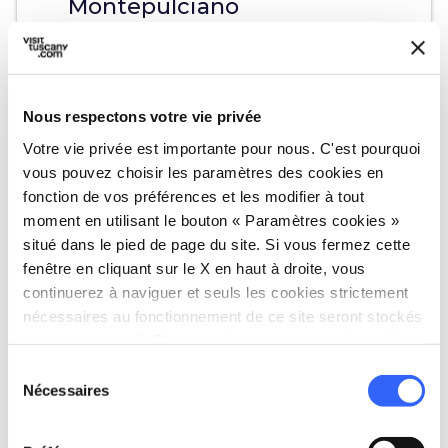
Montepulciano
schedule
Durée:
24 heures
Nous respectons votre vie privée
map
Voir sur la carte
Votre vie privée est importante pour nous. C'est pourquoi
vous pouvez choisir les paramètres des cookies en
fonction de vos préférences et les modifier à tout
moment en utilisant le bouton « Paramètres cookies »
situé dans le pied de page du site. Si vous fermez cette
fenêtre en cliquant sur le X en haut à droite, vous
continuerez à naviguer et seuls les cookies strictement
nécessaires au fonctionnement de ce site seront stockés
sur votre appareil. Pour tous les autres types de cookies,
nous avons besoin de votre consentement.
Sélection
Nécessaires
du
consentement