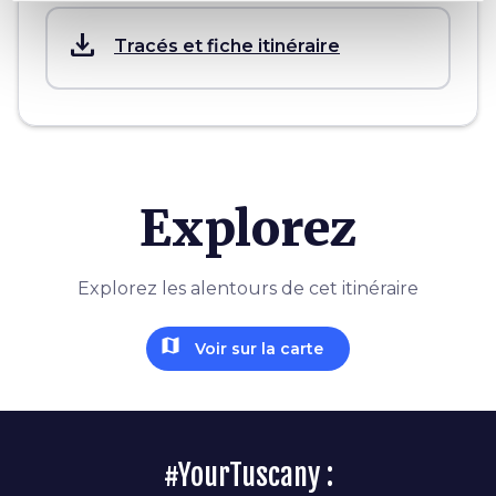
save_alt
Tracés et fiche itinéraire
Explorez
Explorez les alentours de cet itinéraire
map
Voir sur la carte
#YourTuscany :