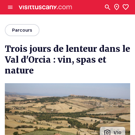
Aller au contenu principal
search
location_on
favorite
menu
arrow_back
Parcours
Trois jours de lenteur dans le
Val d'Orcia : vin, spas et
nature
photo_camera
1/10