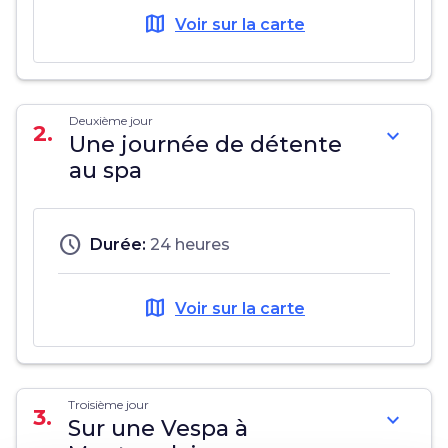
map
Voir sur la carte
Deuxième jour
2.
expand_more
Une journée de détente
au spa
schedule
Durée:
24 heures
map
Voir sur la carte
Troisième jour
3.
expand_more
Sur une Vespa à