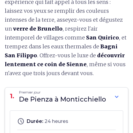
expérience qui fait appel à tous les sens :
laissez vos yeux se remplir des couleurs
intenses de la terre, asseyez-vous et dégustez
un
verre de Brunello
, respirez l'air
intemporel de villages comme
San Quirico
, et
trempez dans les eaux thermales de
Bagni
San Filippo
. Offrez-vous le luxe de
découvrir
lentement ce coin de Sienne
, même si vous
n'avez que trois jours devant vous.
Premier jour
1.
expand_more
De Pienza à Monticchiello
schedule
Durée:
24 heures