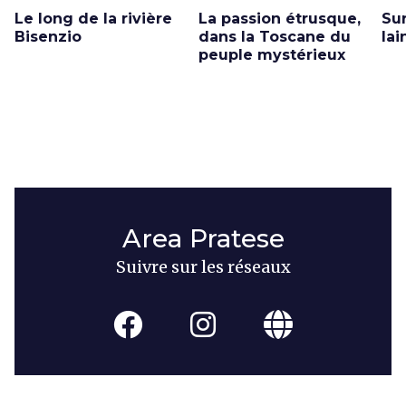
Le long de la rivière
La passion étrusque,
Sur
Bisenzio
dans la Toscane du
lai
peuple mystérieux
Area Pratese
Suivre sur les réseaux