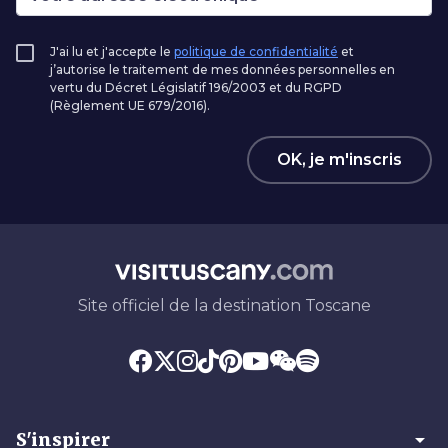
J'ai lu et j'accepte le
politique de confidentialité
et
j’autorise le traitement de mes données personnelles en
vertu du Décret Législatif 196/2003 et du RGPD
(Règlement UE 679/2016).
OK, je m'inscris
Site officiel de la destination Toscane
arrow_drop_down
S'inspirer