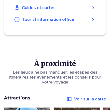
local_library
chevron_right
Guides et cartes
info
chevron_right
Tourist information office
À proximité
Les lieux à ne pas manquer, les étapes des
itinéraires, les événements et les conseils pour
votre voyage
Attractions
map
Voir sur la carte