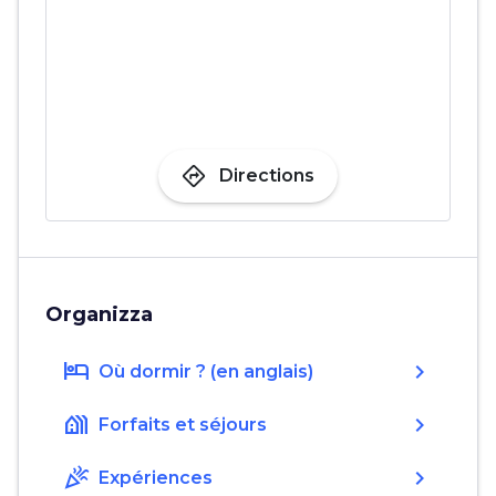
directions
Directions
Organizza
hotel
chevron_right
Où dormir ? (en anglais)
holiday_village
chevron_right
Forfaits et séjours
celebration
chevron_right
Expériences