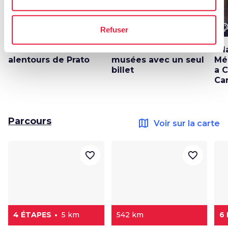
color_lens
color_lens
color_le
Idées
Idées
Refuser
Promenade dans les
Pratomusei Card : 4
À 
alentours de Prato
musées avec un seul
Mé
billet
a C
Ca
Parcours
map
Voir sur la carte
favorite_border
favorite_border
4 ÉTAPES
5 km
542 km
6