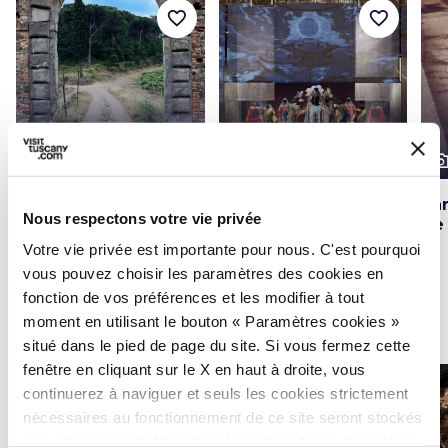
favorite_border
favorite_border
photo_camera
photo_camera
photo_cam
Attractions
Attractions
Barco Reale Mediceo
Musée du textile de
Pa
Nous respectons votre vie privée
dans la zone du
Prato
de
Montalbano
Votre vie privée est importante pour nous. C'est pourquoi
vous pouvez choisir les paramètres des cookies en
fonction de vos préférences et les modifier à tout
moment en utilisant le bouton « Paramètres cookies »
Évènements
map
Voir sur la carte
situé dans le pied de page du site. Si vous fermez cette
fenêtre en cliquant sur le X en haut à droite, vous
favorite_border
favorite_border
continuerez à naviguer et seuls les cookies strictement
nécessaires au fonctionnement de ce site seront stockés
sur votre appareil. Pour tous les autres types de cookies,