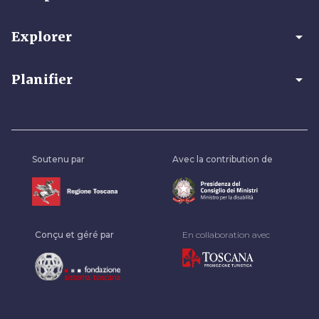
arrow_drop_down
Explorer
arrow_drop_down
Planifier
Soutenu par
Avec la contribution de
Conçu et géré par
En collaboration avec