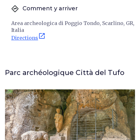
directions
Comment y arriver
Area archeologica di Poggio Tondo, Scarlino, GR,
Italia
open_in_new
Directions
Parc archéologique Città del Tufo