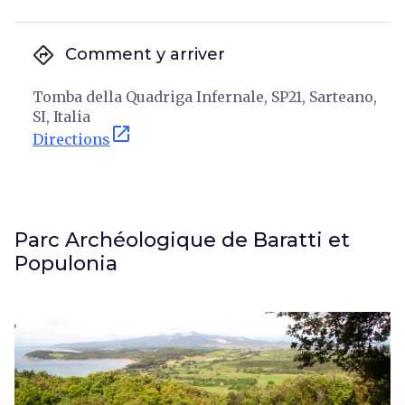
directions
Comment y arriver
Tomba della Quadriga Infernale, SP21, Sarteano,
SI, Italia
open_in_new
Directions
Parc Archéologique de Baratti et
Populonia