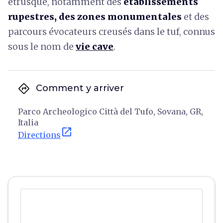
étrusque, notamment des
établissements
rupestres, des zones monumentales
et des
parcours évocateurs creusés dans le tuf, connus
sous le nom de
vie cave
.
directions
Comment y arriver
Parco Archeologico Città del Tufo, Sovana, GR,
Italia
open_in_new
Directions