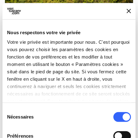
Nous respectons votre vie privée
Votre vie privée est importante pour nous. C'est pourquoi
Parc archéologique de Populonia et Baratti - Credit:
vous pouvez choisir les paramètres des cookies en
Toscana Terra Etrusca
fonction de vos préférences et les modifier à tout
moment en utilisant le bouton « Paramètres cookies »
situé dans le pied de page du site. Si vous fermez cette
Surplombant en partie la belle
côte autour de
fenêtre en cliquant sur le X en haut à droite, vous
Piombino
, et en partie caché par le maquis
continuerez à naviguer et seuls les cookies strictement
méditerranéen, le
parc archéologique de
nécessaires au fonctionnement de ce site seront stockés
Baratti et Populonia
couvre une grande
sur votre appareil. Pour tous les autres types de cookies,
nous avons besoin de votre consentement.
superficie et comprend de
nombreuses
Sélection
Nécessaires
du
nécropoles et zones industrielles
dans sa
consentement
partie inférieure. En effet, à l'époque étrusque,
Préférences