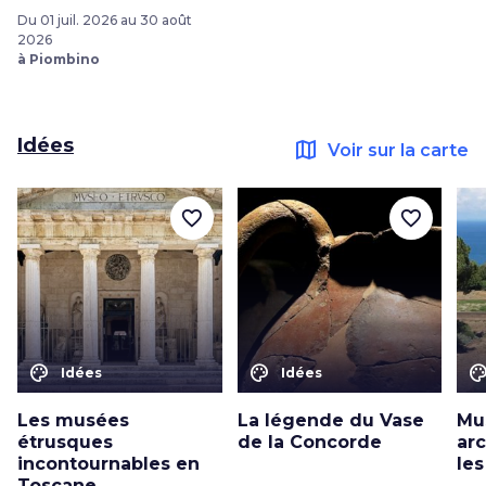
Du 01 juil. 2026 au 30 août
2026
à Piombino
Idées
map
Voir sur la carte
favorite_border
favorite_border
color_lens
color_lens
color_le
Idées
Idées
Les musées
La légende du Vase
Mu
étrusques
de la Concorde
ar
incontournables en
les
Toscane