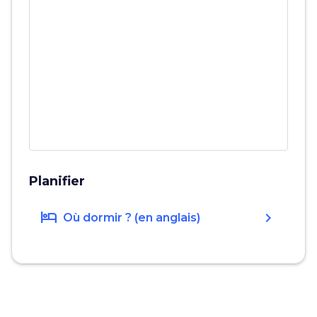
Planifier
hotel
chevron_right
Où dormir ? (en anglais)