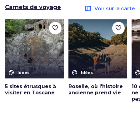
Carnets de voyage
map
Voir sur la carte
favorite_border
favorite_border
color_lens
color_lens
color_le
Idées
Idées
5 sites étrusques à
Roselle, où l'histoire
10
visiter en Toscane
ancienne prend vie
ne
pas