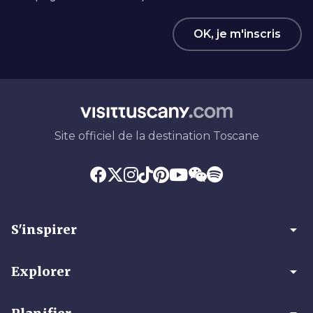
OK, je m'inscris
Site officiel de la destination Toscane
arrow_drop_down
S'inspirer
arrow_drop_down
Explorer