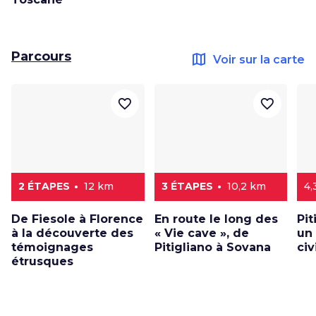
Parcours
map
Voir sur la carte
favorite_border
favorite_border
2 ÉTAPES
12 km
3 ÉTAPES
10,2 km
4,
De Fiesole à Florence
En route le long des
Pit
à la découverte des
« Vie cave », de
un
témoignages
Pitigliano à Sovana
civ
étrusques