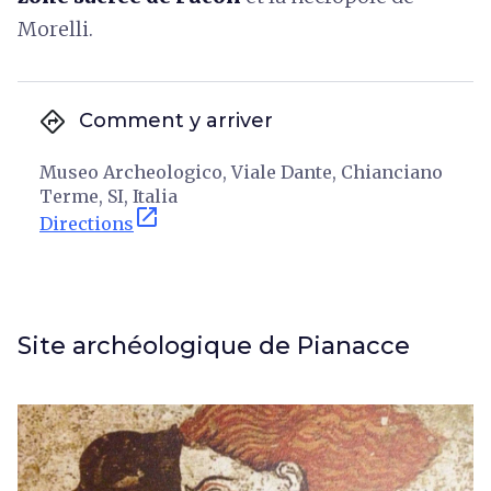
Morelli.
directions
Comment y arriver
Museo Archeologico, Viale Dante, Chianciano
Terme, SI, Italia
open_in_new
Directions
Site archéologique de Pianacce