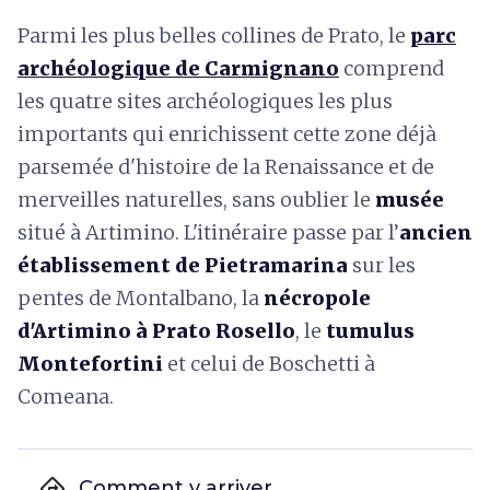
Parmi les plus belles collines de Prato, le
parc
archéologique de Carmignano
comprend
les quatre sites archéologiques les plus
importants qui enrichissent cette zone déjà
parsemée d'histoire de la Renaissance et de
merveilles naturelles, sans oublier le
musée
situé à Artimino. L'itinéraire passe par l’
ancien
établissement de Pietramarina
sur les
pentes de Montalbano, la
nécropole
d'Artimino à Prato Rosello
, le
tumulus
Montefortini
et celui de Boschetti à
Comeana.
directions
Comment y arriver