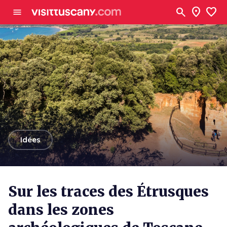
Aller au contenu principal
search
location_on
favorite
menu
arrow_back
Idées
Sur les traces des Étrusques
dans les zones