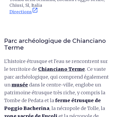
Chiusi, SI, Italia
open_in_new
Directions
Parc archéologique de Chianciano
Terme
L'histoire étrusque et l'eau se rencontrent sur
le territoire de
Chianciano Terme
. Ce vaste
parc archéologique, qui comprend également
un
musée
dans le centre-ville, englobe un
patrimoine étrusque très riche, y compris la
Tombe de Pedata et la
ferme étrusque de
Poggio Bacherina
, la nécropole de Tolle, la
zone sacrée de Fucoli
et la nécropole de