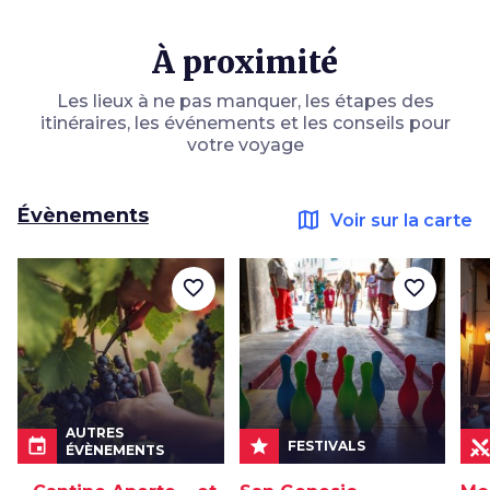
À proximité
Les lieux à ne pas manquer, les étapes des
itinéraires, les événements et les conseils pour
votre voyage
Évènements
map
Voir sur la carte
favorite_border
favorite_border
AUTRES
event
star
FESTIVALS
ÉVÈNEMENTS