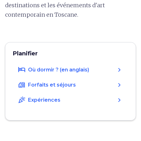
destinations et les événements d'art
contemporain en Toscane.
Planifier
hotel
chevron_right
Où dormir ? (en anglais)
holiday_village
chevron_right
Forfaits et séjours
celebration
chevron_right
Expériences