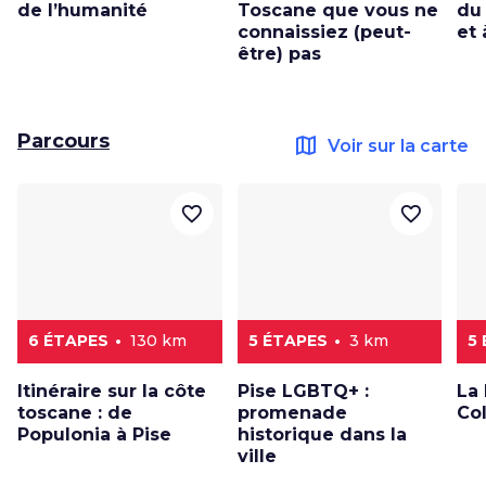
de l’humanité
Toscane que vous ne
du
connaissiez (peut-
et 
être) pas
Parcours
map
Voir sur la carte
favorite_border
favorite_border
6 ÉTAPES
130 km
5 ÉTAPES
3 km
5
Itinéraire sur la côte
Pise LGBTQ+ :
La
toscane : de
promenade
Col
Populonia à Pise
historique dans la
ville