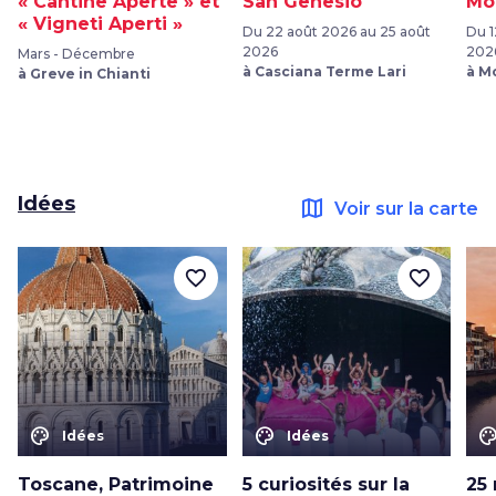
« Cantine Aperte » et
San Genesio
Mo
« Vigneti Aperti »
Du 22 août 2026 au 25 août
Du 1
2026
202
Mars - Décembre
à Casciana Terme Lari
à M
à Greve in Chianti
Idées
map
Voir sur la carte
favorite_border
favorite_border
color_lens
color_lens
color_le
Idées
Idées
Toscane, Patrimoine
5 curiosités sur la
25 