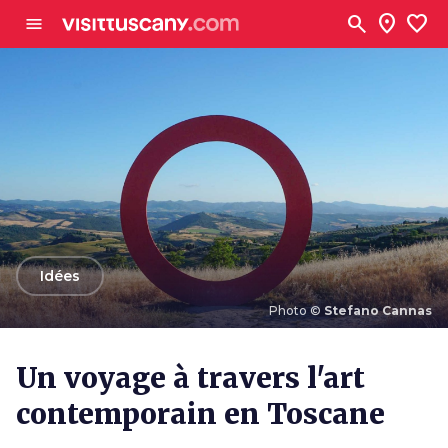
Aller au contenu principal
search
location_on
favorite
menu
arrow_back
Idées
Photo ©
Stefano Cannas
Photo ©
Stefano Cannas
Un voyage à travers l'art
contemporain en Toscane