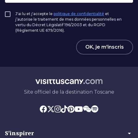
J'ai lu et j'accepte le
politique de confidentialité
et
j’autorise le traitement de mes données personnelles en
vertu du Décret Législatif 196/2003 et du RGPD
(Règlement UE 679/2016).
OK, je m'inscris
Site officiel de la destination Toscane
arrow_drop_down
S'inspirer