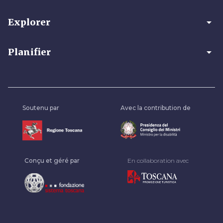
arrow_drop_down
Explorer
arrow_drop_down
Planifier
Soutenu par
Avec la contribution de
Conçu et géré par
En collaboration avec