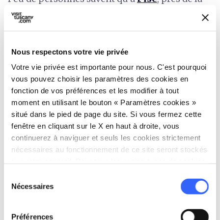
gare, il y a une gigantesque peinture murale de
Keith Haring,
«
Tuttomondo
»
, l'une des
œuvres rares du
dessinateur américain
que l'on
Nous respectons votre vie privée
p
eut admirer en Italie. Elle a été
peinte en
Votre vie privée est importante pour nous. C'est pourquoi
1989
sur le mur extérieur du presbytère de
vous pouvez choisir les paramètres des cookies en
l'église de Sant'Antonio Abate.
fonction de vos préférences et les modifier à tout
moment en utilisant le bouton « Paramètres cookies »
Pise rend également hommage à
Galilée
avec
situé dans le pied de page du site. Si vous fermez cette
l'une des plus grandes peintures murales
fenêtre en cliquant sur le X en haut à droite, vous
continuerez à naviguer et seuls les cookies strictement
d'Italie, signée par l'artiste brésilien
David di
nécessaires au fonctionnement de ce site seront stockés
Kobra
. L'œuvre représente Galilée, imposant et
sur votre appareil. Pour tous les autres types de cookies,
coloré, observant le ciel avec un télescope en
nous avons besoin de votre consentement.
Sélection
forme de Tour de Pise. Au-dessus de lui, il y a
Nécessaires
du
les 4 lunes de Jupiter. Kobra est déjà connu en
consentement
Toscane pour avoir peint le
David
de Michel-
Préférences