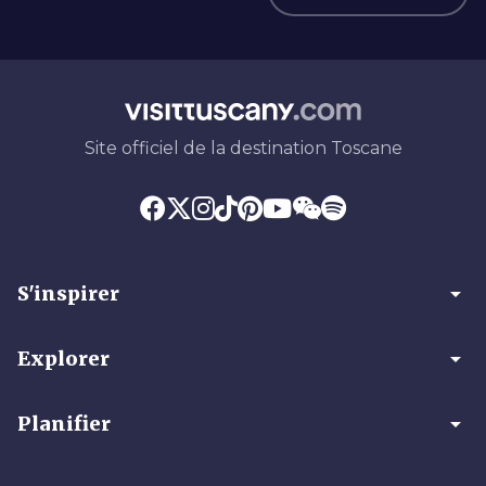
Site officiel de la destination Toscane
arrow_drop_down
S'inspirer
arrow_drop_down
Explorer
arrow_drop_down
Planifier