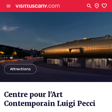
Aller au contenu principal
search
location_on
favorite
menu
arrow_back
Attractions
Centre pour l'Art
Contemporain Luigi Pecci