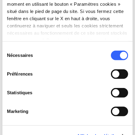
moment en utilisant le bouton « Paramètres cookies »
situé dans le pied de page du site. Si vous fermez cette
fenêtre en cliquant sur le X en haut à droite, vous
continuerez à naviguer et seuls les cookies strictement
nécessaires au fonctionnement de ce site seront stockés
sur votre appareil. Pour tous les autres types de cookies,
nous avons besoin de votre consentement.
Sélection
Nécessaires
du
consentement
directions
Directions
Préférences
Informations
Statistiques
home
Où
Centro per l'Arte Contemporanea Luigi
Marketing
Pecci
Viale della Repubblica, 277, 59100 Prato
PO, Italy