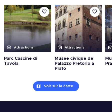
favorite_border
favorite_border
photo_camera
photo_camera
photo_cam
Attractions
Attractions
Parc Cascine di
Musée civique de
Mu
Tavola
Palazzo Pretorio à
Pr
Prato
map
Voir sur la carte