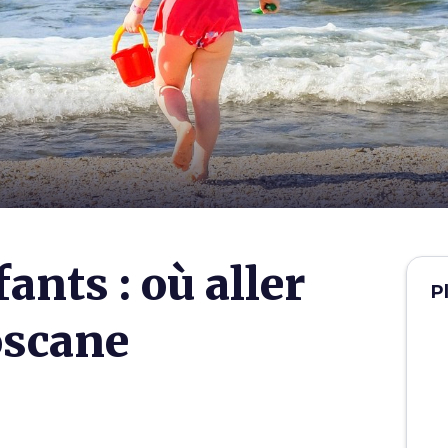
ants : où aller
P
oscane