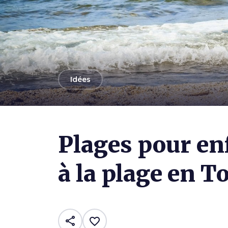
arrow_back
Idées
Plages pour enf
à la plage en T
share
favorite_border