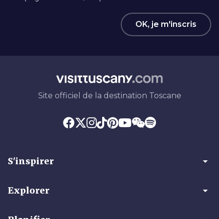
OK, je m'inscris
Site officiel de la destination Toscane
arrow_drop_down
S'inspirer
arrow_drop_down
Explorer