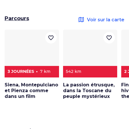
Parcours
map
Voir sur la carte
favorite_border
favorite_border
3 JOURNÉES
7 km
542 km
2
Siena, Montepulciano
La passion étrusque,
Fi
et Pienza comme
dans la Toscane du
hi
dans un film
peuple mystérieux
th