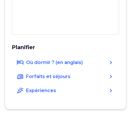
Planifier
hotel
chevron_right
Où dormir ? (en anglais)
holiday_village
chevron_right
Forfaits et séjours
celebration
chevron_right
Expériences