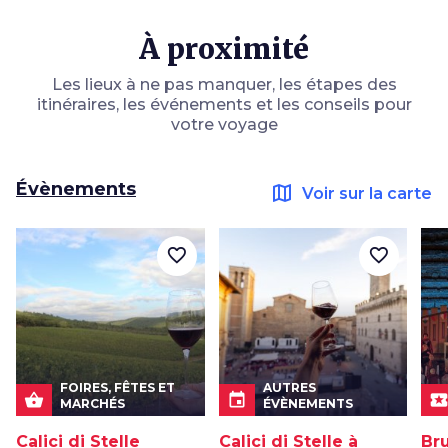
À proximité
Les lieux à ne pas manquer, les étapes des
itinéraires, les événements et les conseils pour
votre voyage
Évènements
map
Voir sur la carte
favorite_border
favorite_border
FOIRES, FÊTES ET
AUTRES
shopping_basket
event
local_pla
MARCHÉS
ÉVÈNEMENTS
Calici di Stelle
Calici di Stelle à
Bru