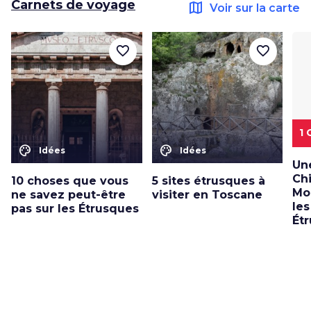
Carnets de voyage
map
Voir sur la carte
favorite_border
favorite_border
1
color_lens
color_lens
Idées
Idées
Un
Chi
10 choses que vous
5 sites étrusques à
Mo
ne savez peut-être
visiter en Toscane
les
pas sur les Étrusques
Ét