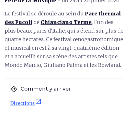
Fête de la Musique
- du 23 au 26 juillet 2026
Le festival se déroule au sein du
Parc thermal
des Fucoli
de
Chianciano Terme
, l’un des
plus beaux parcs d’Italie, qui s’étend sur plus de
quatre hectares. Ce festival œnogastronomique
et musical en est à sa vingt-quatrième édition
et a accueilli sur sa scène des artistes tels que
Mondo Marcio, Giuliano Palma et les Bowland.
directions
Comment y arriver
open_in_new
Directions