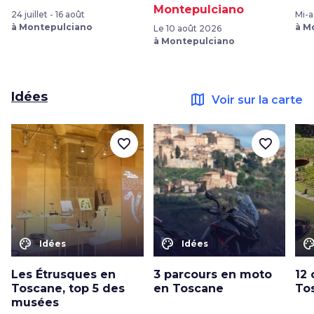
Montepulciano
24 juillet - 16 août
Mi-
à Montepulciano
à M
Le 10 août 2026
à Montepulciano
Idées
map
Voir sur la carte
favorite_border
favorite_border
color_lens
color_lens
color_le
Idées
Idées
Les Étrusques en
3 parcours en moto
12
Toscane, top 5 des
en Toscane
To
musées