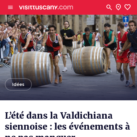
Aller au contenu principal
search
location_on
favorite
menu
arrow_back
Idées
L’été dans la Valdichiana
siennoise : les événements à