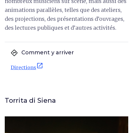
nombreux musiciens sur scène, mais aussi des
animations parallèles, telles que des ateliers,
des projections, des présentations d’ouvrages,
des lectures publiques et d’autres activités.
directions
Comment y arriver
open_in_new
Directions
Torrita di Siena