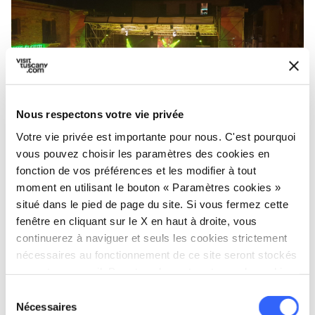
Nous respectons votre vie privée
Votre vie privée est importante pour nous. C'est pourquoi
Torrita Blues
vous pouvez choisir les paramètres des cookies en
fonction de vos préférences et les modifier à tout
Torrita Blues
- 25, 26 et 27 juin
moment en utilisant le bouton « Paramètres cookies »
situé dans le pied de page du site. Si vous fermez cette
Le rythme du blues est à l’honneur sur la place
fenêtre en cliquant sur le X en haut à droite, vous
continuerez à naviguer et seuls les cookies strictement
Matteotti à Torrita di Siena, où se déroule, fin
nécessaires au fonctionnement de ce site seront stockés
juin, le Torrita Blues. Un événement qui attire
sur votre appareil. Pour tous les autres types de cookies,
chaque année les passionnés du genre, mais
nous avons besoin de votre consentement.
Sélection
pas seulement, notamment grâce aux grands
Nécessaires
du