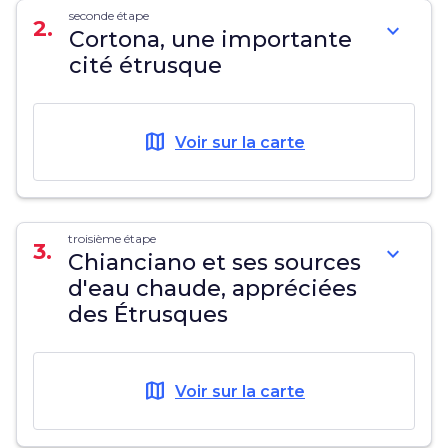
seconde étape
2.
expand_more
Cortona, une importante
cité étrusque
map
Voir sur la carte
troisième étape
3.
expand_more
Chianciano et ses sources
d'eau chaude, appréciées
des Étrusques
map
Voir sur la carte