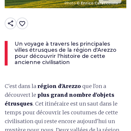
Photo ©
Enrico Caraccciolo
share
favorite_border
Un voyage à travers les principales
villes étrusques de la région d'Arezzo
pour découvrir l'histoire de cette
ancienne civilisation
C'est dans la
région d'Arezzo
que l'on a
découvert le
plus grand nombre d'objets
étrusques
. Cet itinéraire est un saut dans le
temps pour découvrir les coutumes de cette
civilisation qui reste encore aujourd'hui un
mystère pour nous. Deux vallées de la région