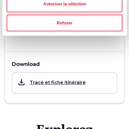
Autoriser la sélection
schedule
Durée
1 à 2 jours
Refuser
info
Plus d'infos
Download
save_alt
Tracé et fiche itinéraire