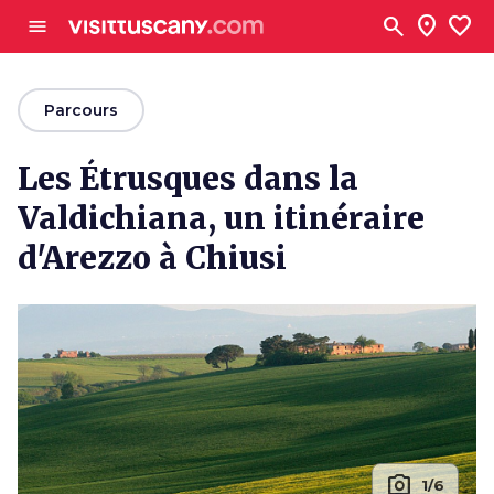
Aller au contenu principal
search
location_on
favorite
menu
arrow_back
Parcours
Les Étrusques dans la
Valdichiana, un itinéraire
d'Arezzo à Chiusi
photo_camera
1/6