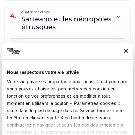
quatrième étape
4.
expand_more
Sarteano et les nécropoles
étrusques
map
Voir sur la carte
Nous respectons votre vie privée
cinquième étape
Votre vie privée est importante pour nous. C'est pourquoi
5.
expand_more
Chiusi et le suggestif
vous pouvez choisir les paramètres des cookies en
Labyrinthe de Porsenna
fonction de vos préférences et les modifier à tout
moment en utilisant le bouton « Paramètres cookies »
situé dans le pied de page du site. Si vous fermez cette
map
Voir sur la carte
fenêtre en cliquant sur le X en haut à droite, vous
continuerez à naviguer et seuls les cookies strictement
nécessaires au fonctionnement de ce site seront stockés