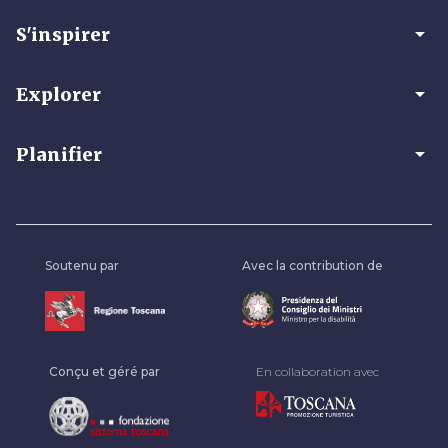
arrow_drop_down
S'inspirer
arrow_drop_down
Explorer
arrow_drop_down
Planifier
Soutenu par
Avec la contribution de
Conçu et géré par
En collaboration avec