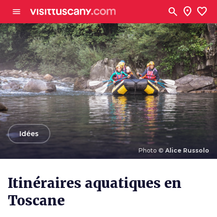
Aller au contenu principal
search
location_on
favorite
menu
arrow_back
Idées
Photo ©
Alice Russolo
Photo ©
Alice Russolo
Itinéraires aquatiques en
Toscane