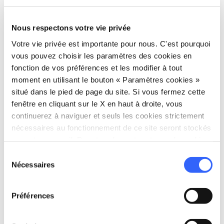
lac Bilancino
Nous respectons votre vie privée
Votre vie privée est importante pour nous. C'est pourquoi
vous pouvez choisir les paramètres des cookies en
fonction de vos préférences et les modifier à tout
moment en utilisant le bouton « Paramètres cookies »
situé dans le pied de page du site. Si vous fermez cette
fenêtre en cliquant sur le X en haut à droite, vous
continuerez à naviguer et seuls les cookies strictement
nécessaires au fonctionnement de ce site seront stockés
sur votre appareil. Pour tous les autres types de cookies,
nous avons besoin de votre consentement.
Sélection
Kayak et SUP sur le lac de Bilancino - Credit: T-
Nécessaires
du
rafting
consentement
Préférences
Dans le
Mugello
, le lac de Bilancino - un
bassin artificiel qui recueille les eaux de la