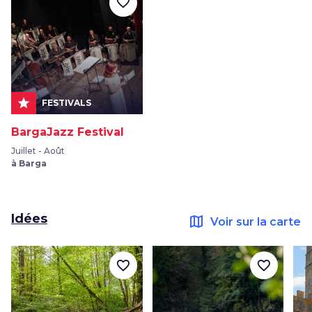
favorite_border
star
FESTIVALS
BargaJazz Festival
Juillet - Août
à Barga
Idées
map
Voir sur la carte
favorite_border
favorite_border