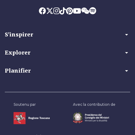
arrow_drop_down
S'inspirer
arrow_drop_down
Explorer
arrow_drop_down
Planifier
Soutenu par
Avec la contribution de