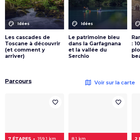
color_lens
color_lens
color_le
Idées
Idées
Les cascades de
Le patrimoine bleu
Ra
Toscane à découvrir
dans la Garfagnana
: 1
(et comment y
et la vallée du
pl
arriver)
Serchio
be
Parcours
map
Voir sur la carte
favorite_border
favorite_border
7 ÉTAPES
159,1 km
8,1 km
2