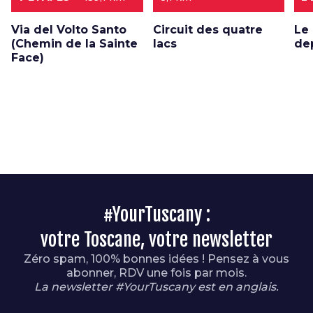
Via del Volto Santo
Circuit des quatre
Le
(Chemin de la Sainte
lacs
de
Face)
#YourTuscany :
votre Toscane, votre newsletter
Zéro spam, 100% bonnes idées ! Pensez à vous
abonner, RDV une fois par mois.
La newsletter #YourTuscany est en anglais.