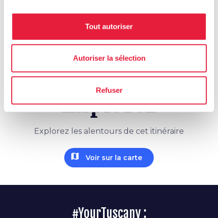
save_alt
Tracé et fiche itinéraire
Tout autoriser
Autoriser la sélection
Refuser
Explorez
Explorez les alentours de cet itinéraire
map
Voir sur la carte
#YourTuscany :