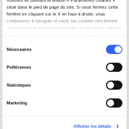
moment en utilisant le bouton « Paramètres cookies »
situé dans le pied de page du site. Si vous fermez cette
fullscreen
fenêtre en cliquant sur le X en haut à droite, vous
Esplora su mappa
continuerez à naviguer et seuls les cookies strictement
nécessaires au fonctionnement de ce site seront stockés
sur votre appareil. Pour tous les autres types de cookies,
Informations
nous avons besoin de votre consentement.
Sélection
directions
Nécessaires
Moyen et durée
du
En voiture, 62 km
consentement
schedule
Préférences
Durée
2 ore e 30 min
Statistiques
info
Plus d'infos
Marketing
Download
Afficher les détails