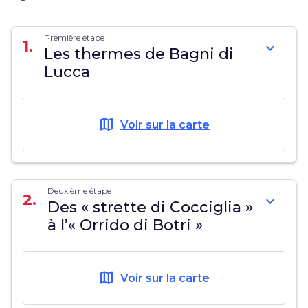
Première étape
1.
expand_more
Les thermes de Bagni di
Lucca
map
Voir sur la carte
Deuxième étape
2.
expand_more
Des « strette di Cocciglia »
à l’« Orrido di Botri »
map
Voir sur la carte