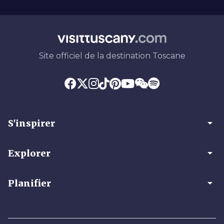
Site officiel de la destination Toscane
arrow_drop_down
S'inspirer
arrow_drop_down
Explorer
arrow_drop_down
Planifier