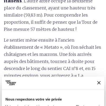
italiens
. L’autre arbre occupe la deuxième
place du classement, ayant une hauteur très
similaire (59,83 m). Pour comprendre les
proportions, il suffit de penser que la Tour de
Pise mesure 57 mètres de hauteur !
Le sentier mène ensuite à l'ancien
établissement de « Metato », où l'on séchait les
châtaignes et les marrons. Une fois arrivés
auprès des bâtiments, tournez à droite pour
descendre le long du sentier CAI n°8 et, en 15
minutes environ, vous arriverez à « La
Casetta ». Après avoir dépassé le bâtiment,
tournez à nouveau à droite et rejoignez la route
goudronnée qui vous ramènera au point de
Nous respectons votre vie privée
départ.