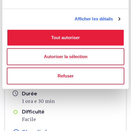
Afficher les détails
Tout autoriser
fullscreen
Esplora su mappa
Autoriser la sélection
Informations
directions
Moyen et durée
Refuser
À pied, 3,5 km
schedule
Durée
1 ora e 30 min
Difficulté
Facile