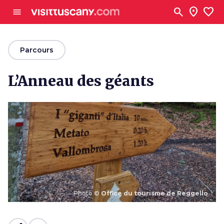
Aller au contenu principal
search
location_on
favorite
menu
arrow_back
Parcours
L’Anneau des géants
Photo ©
Office du tourisme de Reggello