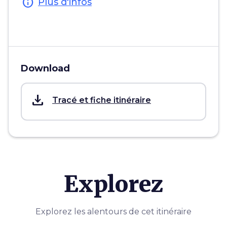
info
Plus d'infos
Download
save_alt
Tracé et fiche itinéraire
Explorez
Explorez les alentours de cet itinéraire