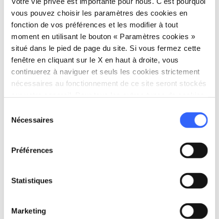
Votre vie privée est importante pour nous. C'est pourquoi
vous pouvez choisir les paramètres des cookies en
La longueur de l’anneau est de 3,5 km, avec un
fonction de vos préférences et les modifier à tout
dénivelé de 100 m, sur une route goudronnée,
moment en utilisant le bouton « Paramètres cookies »
un chemin de terre et un sentier.
situé dans le pied de page du site. Si vous fermez cette
fenêtre en cliquant sur le X en haut à droite, vous
Source : «
Guida ai sentieri di Vallombrosa. Mille
continuerez à naviguer et seuls les cookies strictement
nécessaires au fonctionnement de ce site seront stockés
anni e più di storia
» réalisé par le département de
sur votre appareil. Pour tous les autres types de cookies,
la biodiversité des carabiniers de Vallombrosa.
nous avons besoin de votre consentement.
Sélection
Nécessaires
Pour plus d'informations, nous vous recommandons
du
consentement
de contacter
l'office de tourisme de Reggello
Préférences
Statistiques
Marketing