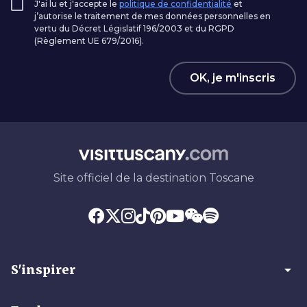
J'ai lu et j'accepte le
politique de confidentialité
et
j’autorise le traitement de mes données personnelles en
vertu du Décret Législatif 196/2003 et du RGPD
(Règlement UE 679/2016).
OK, je m'inscris
Site officiel de la destination Toscane
arrow_drop_down
S'inspirer