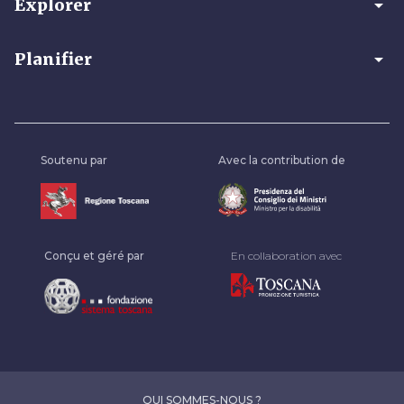
arrow_drop_down
Explorer
arrow_drop_down
Planifier
Soutenu par
Avec la contribution de
Conçu et géré par
En collaboration avec
QUI SOMMES-NOUS ?