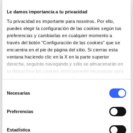
sin sal y
vinos tintos
.
Le damos importancia a tu privacidad
Tu privacidad es importante para nosotros. Por ello,
puedes elegir la configuración de las cookies según tus
category
preferencias y cambiarlas en cualquier momento a
Categoría
través del botón "Configuración de las cookies" que se
Quesos y embutidos
encuentra en el pie de página del sitio. Si cierras esta
place
Origen
ventana haciendo clic en la X en la parte superior
Toscana, en particular las provincias de
derecha, seguirás navegando y sólo se almacenarán en
Arezzo y Siena
tu dispositivo las cookies estrictamente necesarias para
el funcionamiento de este sitio. Para todos los otros tipos
de cookies necesitamos tu consentimiento.
Selección
Necesarias
de
consentimiento
Otros sabores en
Quesos y embutidos
Preferencias
favorite_border
favorite_border
Estadística