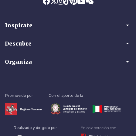
arrow_drop_down
Inspírate
arrow_drop_down
Descubre
arrow_drop_down
Organiza
Promovido por
Con el aporte de la
.
Realizado y dirigido por
En colaboración con