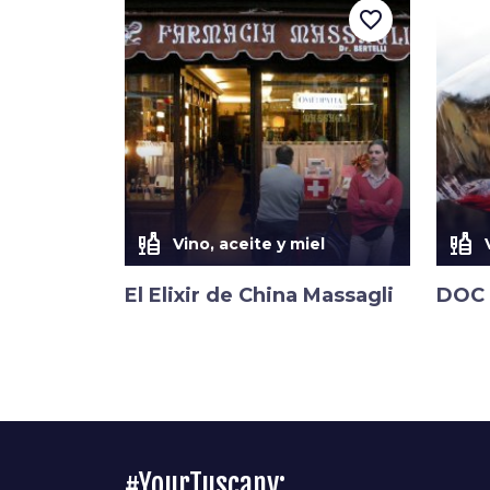
favorite_border
liquor
liquor
Vino, aceite y miel
El Elixir de China Massagli
DOC 
#YourTuscany: