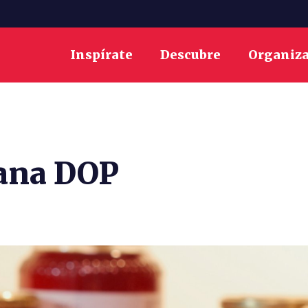
Inspírate
Descubre
Organiz
iana DOP