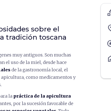
cate
pl
iosidades sobre el
a tradición toscana
st
ígenes muy antiguos. Son muchas
ho
an el uso de la miel, desde hace
nales
de la gastronomía local, el
la apicultura, como medicamentos y
.
para la
práctica de la apicultura
antes, por la sucesión favorable de
iosas especies vegetales
. Todo