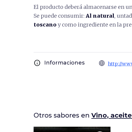
El producto deberá almacenarse en un l
Se puede consumir:
Al natural
, unta
toscano
y como ingrediente en la pr
info
language
Informaciones
http://ww
Otros sabores en
Vino, aceite