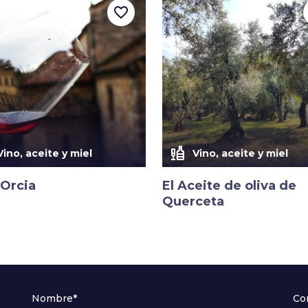
favorite_border
liquor
Vino, aceite y miel
Vino, aceite y miel
Orcia
El Aceite de oliva de
Querceta
Nombre*
Co