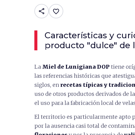
share
favorite_border
Características y cur
producto "dulce" de l
La
Miel de Lunigiana DOP
tiene or
las referencias históricas que atestigu
siglos, en
recetas típicas y tradicio
uso de otros productos derivados de 
el uso para la fabricación local de velas
El territorio es particularmente apto 
por la ausencia casi total de contamin
floraciones
y por la presencia de
val