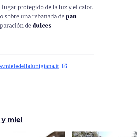
ugar protegido de la luz y el calor.
do sobre una rebanada de
pan
eparación de
dulces
.
open_in_new
w.mieledellalunigiana.it
 y miel