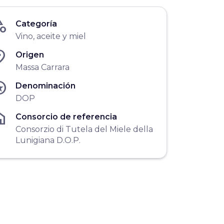
gory
Categoría
Vino, aceite y miel
ace
Origen
Massa Carrara
ars
Denominación
DOP
me
Consorcio de referencia
Consorzio di Tutela del Miele della
Lunigiana D.O.P.