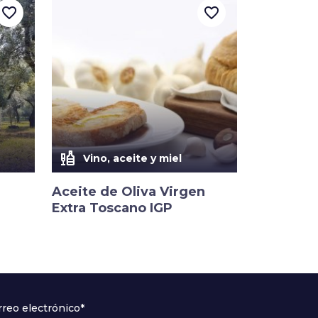
favorite_border
favorite_border
liquor
Vino, aceite y miel
Aceite de Oliva Virgen
Extra Toscano IGP
rreo electrónico*