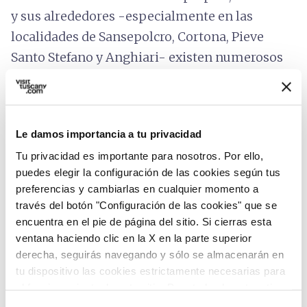
y sus alrededores -especialmente en las
localidades de Sansepolcro, Cortona, Pieve
Santo Stefano y Anghiari- existen numerosos
talleres y pequeños laboratorios
que
conservan antiguas técnicas de
producción
manual
como la fundición a la cera perdida, el
Le damos importancia a tu privacidad
grabado, el repujado y la granulación. En una
Tu privacidad es importante para nosotros. Por ello,
amplia variedad de estilos, cada pieza es
única
puedes elegir la configuración de las cookies según tus
y original
, concebida desde la fase de diseño
preferencias y cambiarlas en cualquier momento a
hasta su fabricación por
maestros orfebres
.
través del botón "Configuración de las cookies" que se
encuentra en el pie de página del sitio. Si cierras esta
La importancia del sector también queda
ventana haciendo clic en la X en la parte superior
demostrada por
OroArezzo
, una feria
derecha, seguirás navegando y sólo se almacenarán en
tu dispositivo las cookies estrictamente necesarias para
internacional dedicada a la artesanía orfebre de
el funcionamiento de este sitio. Para todos los otros tipos
Arezzo, con sus productos de excelencia y
de cookies necesitamos tu consentimiento.