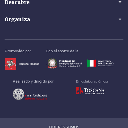
arrow_drop_down
Descubre
arrow_drop_down
Organiza
Promovido por
Con el aporte de la
.
Realizado y dirigido por
En colaboración con
QUIÉNES SOMOS