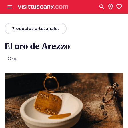
Ve al contenido principal
search
location_on
favorite
menu
arrow_back
Productos artesanales
El oro de Arezzo
Oro