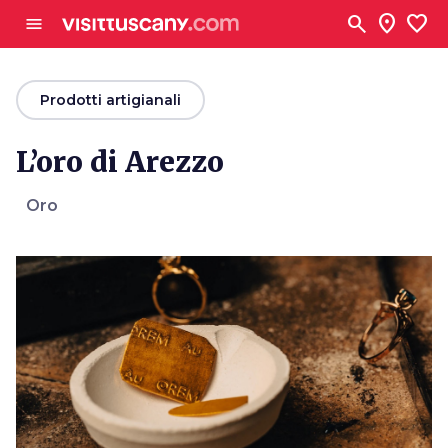
Vai al contenuto principale
search
location_on
favorite
menu
arrow_back
Prodotti artigianali
L’oro di Arezzo
Oro