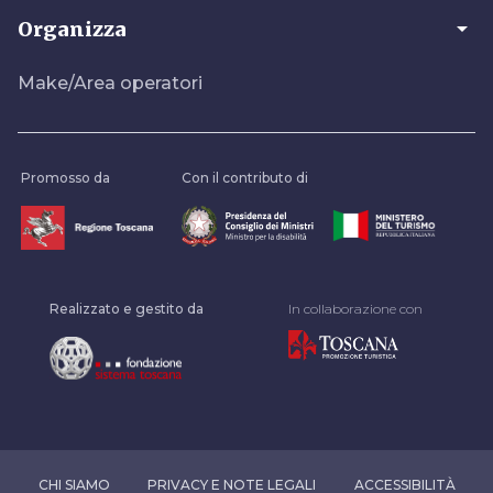
arrow_drop_down
Organizza
Make/Area operatori
Promosso da
Con il contributo di
Realizzato e gestito da
In collaborazione con
CHI SIAMO
PRIVACY E NOTE LEGALI
ACCESSIBILITÀ