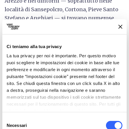
Arezzo e nei dintorni — soprattutto nelle
località di Sansepolcro, Cortona, Pieve Santo
Stefano e Anghiari — si trovano numerose
botteghe e piccoli laboratori
che
custodiscono le antiche tecniche di
produzione manuale
come la microfusione a
Ci teniamo alla tua privacy
cera persa, l’incisione, lo sbalzo e la
La tua privacy per noi è importante. Per questo motivo
granulazione. In una grande varietà di stili,
puoi scegliere le impostazioni dei cookie in base alle tue
ogni pezzo è
unico e originale
, ideato dalla
preferenze e modificarle in ogni momento attraverso il
pulsante “Impostazioni cookie” presente nel footer del
fase di design fino alla sua realizzazione a
sito. Se chiudi questa finestra con un click sulla X in alto
cura di
maestri orafi
.
a destra, proseguirai nella navigazione e saranno
memorizzati sul tuo dispositivo i soli cookie strettamente
A testimoniare l’importanza del settore è
necessari per il funzionamento di questo sito. Per tutti gli
anche
OroArezzo
, una fiera internazionale
altri tipi di cookie abbiamo bisogno del tuo consenso.
dedicata all’oreficeria aretina tra prodotti
Selezione
Necessari
d’eccellenza e nuove tecnologie, mentre il
del