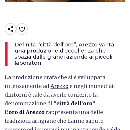
share
favorite_border
Definita “città dell’oro”, Arezzo vanta
una produzione d’eccellenza che
spazia dalle grandi aziende ai piccoli
laboratori
La produzione orafa che si è sviluppata
intensamente ad
Arezzo
e negli immediati
dintorni è tale da averle conferito la
denominazione di “
città dell
’
oro
”.
L’
oro di Arezzo
rappresenta una delle
tradizioni artigiane che hanno saputo
crescere ed innovarsi pur mantenendo salde