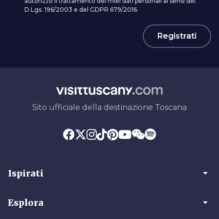
autorizzo il trattamento dei miei dati personali ai sensi del
D.Lgs. 196/2003 e del GDPR 679/2016.
Registrati
Sito ufficiale della destinazione Toscana
arrow_drop_down
Ispirati
arrow_drop_down
Esplora