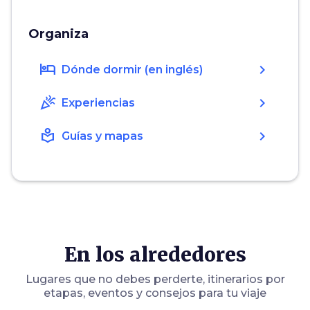
Organiza
hotel
chevron_right
Dónde dormir (en inglés)
celebration
chevron_right
Experiencias
local_library
chevron_right
Guías y mapas
En los alrededores
Lugares que no debes perderte, itinerarios por
etapas, eventos y consejos para tu viaje