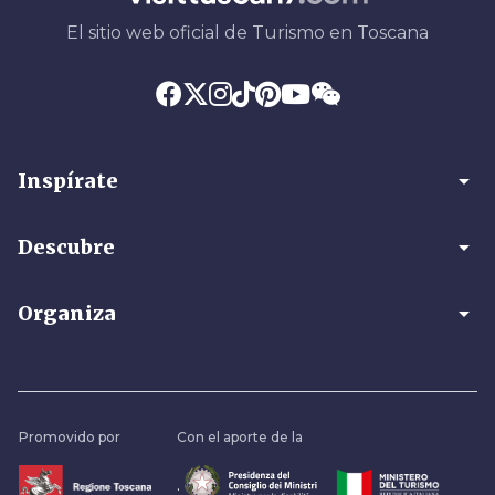
El sitio web oficial de Turismo en Toscana
arrow_drop_down
Inspírate
arrow_drop_down
Descubre
arrow_drop_down
Organiza
Promovido por
Con el aporte de la
.