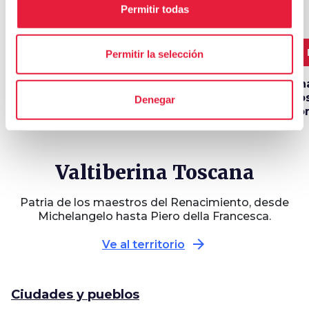
Permitir todas
11,7 km
3 DÍAS
40 km
6
Permitir la selección
La Intrepida -
Tres días en el
Un
recorrido "largo" e
corazón de
To
Denegar
"Intrépido"
Valtiberina
co
Valtiberina Toscana
Patria de los maestros del Renacimiento, desde
Michelangelo hasta Piero della Francesca.
arrow_forward
Ve al territorio
Ciudades y pueblos