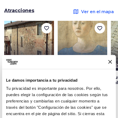
Atracciones
map
Ver en el mapa
favorite_border
favorite_border
photo_camera
photo_camera
photo_cam
Atracciones
Atracciones
Monasterio San
Museos Cívicos
Mu
Le damos importancia a tu privacidad
Benedetto en
Madonna del Parto
Ba
Monterchi
Tu privacidad es importante para nosotros. Por ello,
puedes elegir la configuración de las cookies según tus
preferencias y cambiarlas en cualquier momento a
través del botón "Configuración de las cookies" que se
Ideas
map
Ver en el mapa
encuentra en el pie de página del sitio. Si cierras esta