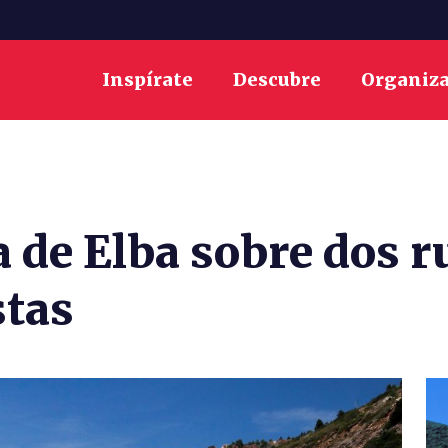
Inspírate
Descubre
Organiz
a de Elba sobre dos r
stas