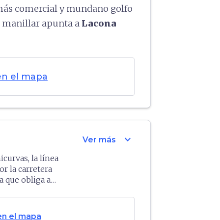
 más comercial y mundano golfo
l manillar apunta a
Lacona
en el mapa
expand_more
Ver más
icurvas, la línea
or la carretera
ya que obliga a
e a su centro
orata
y carreteras
es) desvelan la
en el mapa