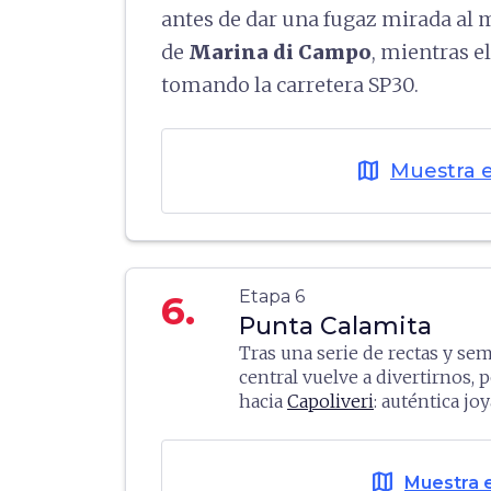
antes de dar una fugaz mirada al
de
Marina di Campo
, mientras e
tomando la carretera SP30.
map
Muestra 
Etapa 6
6.
Punta Calamita
Tras una serie de rectas y sem
central vuelve a divertirnos, p
hacia
Capoliveri
: auténtica jo
apagar el motor para dedicars
histórico. La
playa dell'Innam
privadas (con tramos peatonal
map
Muestra 