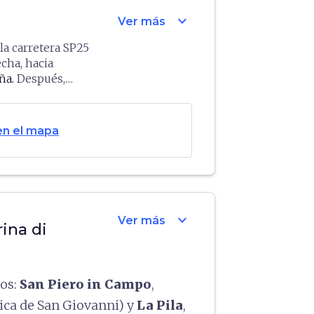
odo el
expand_more
Ver más
la carretera SP25
echa, hacia
ña.
Después,
rítima por la
iessi
y
Pomonte
,
l atardecer,
en el mapa
 En
Fetovaia
y
uelve a ponerte el
expand_more
Ver más
rina di
os:
San Piero in Campo
,
ica de San Giovanni) y
La Pila
,