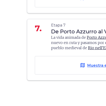
fascinante
zona minera de
Pu
Etapa 7
7.
De Porto Azzurro al 
La vida animada de
Porto Azz
nuevo en ruta y pasamos por
pueblo medieval de
Rio nell'E
minerario
, volviendo luego a
de
Rio Marina.
Llegando a Cav
norte, giramos completamente
map
Muestra 
las curvas cerradas del
Volterr
feudo del enduro, luego llegó 
es plato fuerte para todas las 