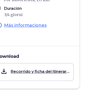
ule
Duración
3/4 giorni
fo
Más informaciones
ownload
save_alt
Recorrido y ficha del itinerario