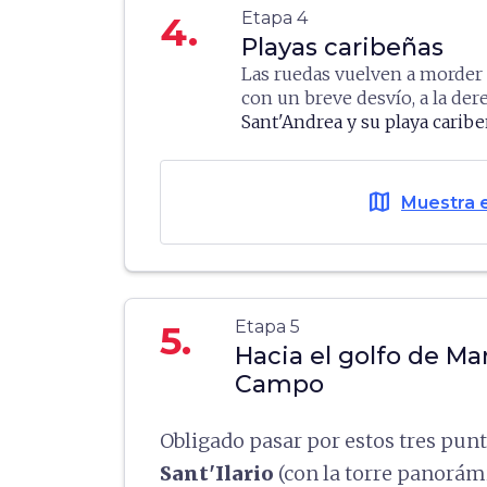
extraordinaria vista aérea de t
Etapa 4
4.
Archipiélago toscano
.
Playas caribeñas
Las ruedas vuelven a morder 
con un breve desvío, a la der
Sant'Andrea y su playa caribe
regresamos a nuestra ruta ma
parte occidental de la isla.
Ch
con su posición privilegiada a
map
Muestra 
aprietan la palanca de freno.
Cavoli
, playas famosísimas, v
bañador.
Etapa 5
5.
Hacia el golfo de Ma
Campo
Obligado pasar por estos tres punt
Sant'Ilario
(con la torre panorám