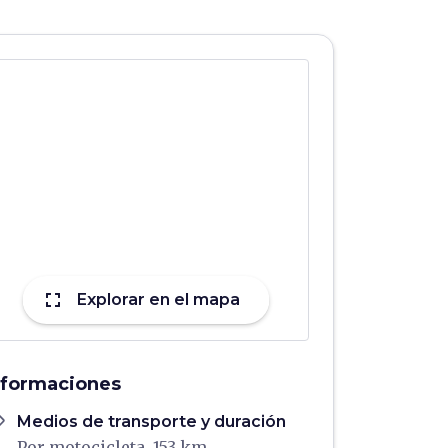
fullscreen
Explorar en el mapa
nformaciones
ons
Medios de transporte y duración
Por motocicleta, 153 km