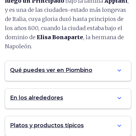
luego un Principado
bajo la familia
Appiani
,
y es una de las ciudades-estado más longevas
de Italia, cuya gloria duró hasta principios de
los años 800, cuando la ciudad estaba bajo el
dominio de
Elisa Bonaparte
, la hermana de
Napoleón.
expand_more
Qué puedes ver en Piombino
expand_more
En los alrededores
expand_more
Platos y productos típicos