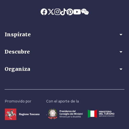
arrow_drop_down
Inspírate
arrow_drop_down
Descubre
arrow_drop_down
Organiza
Promovido por
Con el aporte de la
.