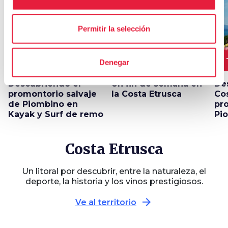
favorite_border
favorite_border
Permitir la selección
3 HORAS
7 km
11 km
2
Denegar
Descubriendo el
Un fin de semana en
De
promontorio salvaje
la Costa Etrusca
Cos
de Piombino en
pr
Kayak y Surf de remo
Pio
Costa Etrusca
Un litoral por descubrir, entre la naturaleza, el
deporte, la historia y los vinos prestigiosos.
arrow_forward
Ve al territorio