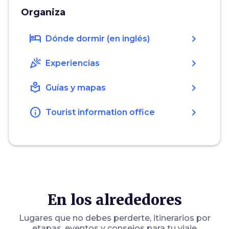
Organiza
hotel
chevron_right
Dónde dormir (en inglés)
celebration
chevron_right
Experiencias
local_library
chevron_right
Guías y mapas
info
chevron_right
Tourist information office
En los alrededores
Lugares que no debes perderte, itinerarios por
etapas, eventos y consejos para tu viaje