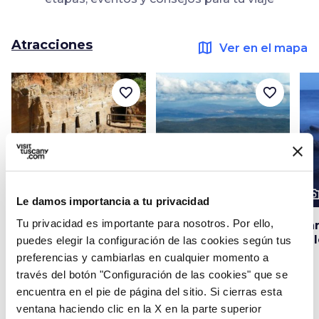
Atracciones
map
Ver en el mapa
favorite_border
favorite_border
photo_camera
photo_camera
photo_cam
Atracciones
Atracciones
Le damos importancia a tu privacidad
Tu privacidad es importante para nosotros. Por ello,
Parque Arqueológico
Parque
Pa
de Baratti y
Interprovincial de
Fa
puedes elegir la configuración de las cookies según tus
Populonia
Montioni
preferencias y cambiarlas en cualquier momento a
través del botón "Configuración de las cookies" que se
encuentra en el pie de página del sitio. Si cierras esta
ventana haciendo clic en la X en la parte superior