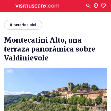
Ve al contenido principal
search
location_on
favorite
menu
arrow_back
Itinerarios bici
Montecatini Alto, una
terraza panorámica sobre
Valdinievole