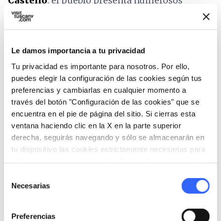
Castello
: el pueblo presenta numerosos
huertos y jardines "urbanos", insertados dentro
del recinto amurallado y surgidos por la
tradición medieval del
"hortus conclusus»
de los
Le damos importancia a tu privacidad
monjes, gracias al clima que permite el
Tu privacidad es importante para nosotros. Por ello,
crecimiento de los cítricos, también es
puedes elegir la configuración de las cookies según tus
conocida como el
pueblo de los cítricos
.
preferencias y cambiarlas en cualquier momento a
través del botón "Configuración de las cookies" que se
Buggiano Castello es un pueblo exclusivo y
encuentra en el pie de página del sitio. Si cierras esta
muy pintoresco gracias a sus edificios
ventana haciendo clic en la X en la parte superior
coloreados con el característico Rosso
derecha, seguirás navegando y sólo se almacenarán en
Buggiano. Merece la pena detenerse en el
tu dispositivo las cookies estrictamente necesarias para
el funcionamiento de este sitio. Para todos los otros tipos
pueblo.
de cookies necesitamos tu consentimiento.
Selección
Salimos de nuevo por Via Collegiana, Via Borgo
Necesarias
de
a Buggiano hasta el cruce a la izquierda con Via
consentimiento
Battisti y desde allí por la Plaza del Mercato
Preferencias