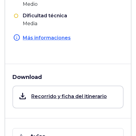
Medio
Dificultad técnica
Media
info
Más informaciones
Download
save_alt
Recorrido y ficha del itinerario