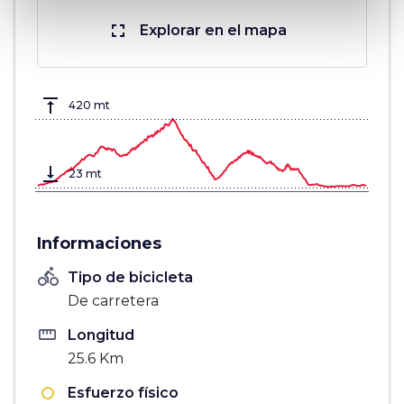
fullscreen
Explorar en el mapa
vertical_align_top
420 mt
vertical_align_bottom
23 mt
Informaciones
directions_bike
Tipo de bicicleta
De carretera
straighten
Longitud
25.6 Km
Esfuerzo físico