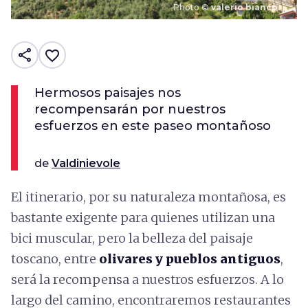
Photo ©
valerio bianco
share
favorite_border
Hermosos paisajes nos
recompensarán por nuestros
esfuerzos en este paseo montañoso
de
Valdinievole
El itinerario, por su naturaleza montañosa, es
bastante exigente para quienes utilizan una
bici muscular, pero la belleza del paisaje
toscano, entre
olivares y pueblos antiguos
,
será la recompensa a nuestros esfuerzos. A lo
largo del camino, encontraremos restaurantes