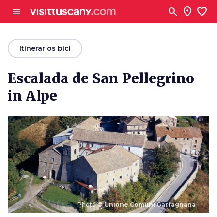
Ve al contenido principal
search
location_on
favorite
menu
arrow_back
Itinerarios bici
Escalada de San Pellegrino
in Alpe
Photo ©
Unione Comuni Garfagnana