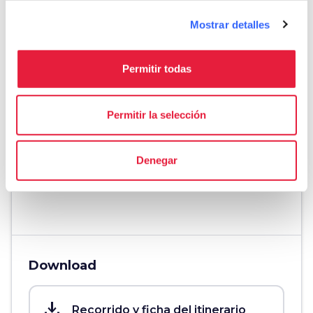
De carretera
Mostrar detalles
straighten
Longitud
52 Km
Permitir todas
Esfuerzo físico
Muy difícil
Permitir la selección
Dificultad técnica
Muy difícil
Denegar
info
Más informaciones
Download
save_alt
Recorrido y ficha del itinerario