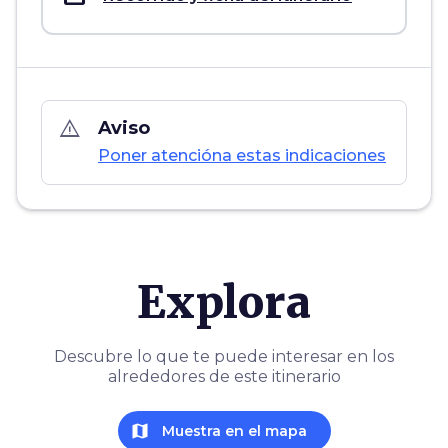
warning_amber
Aviso
Poner atencióna estas indicaciones
Explora
Descubre lo que te puede interesar en los
alrededores de este itinerario
map
Muestra en el mapa