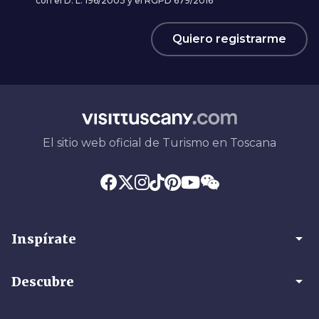
con el D. L. 196/2003 y el RGPD 679/2016
Quiero registrarme
El sitio web oficial de Turismo en Toscana
arrow_drop_down
Inspírate
arrow_drop_down
Descubre