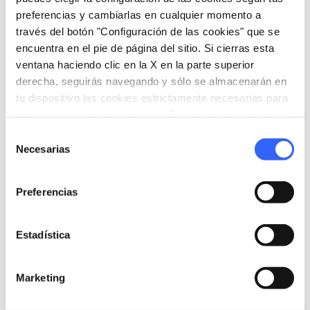
preferencias y cambiarlas en cualquier momento a
través del botón "Configuración de las cookies" que se
encuentra en el pie de página del sitio. Si cierras esta
ventana haciendo clic en la X en la parte superior
derecha, seguirás navegando y sólo se almacenarán en
tu dispositivo las cookies estrictamente necesarias para
fullscreen
Explorar en el mapa
el funcionamiento de este sitio. Para todos los otros tipos
de cookies necesitamos tu consentimiento.
Selección
Necesarias
de
vertical_align_top
consentimiento
1630 mt
Preferencias
vertical_align_bottom
274 mt
Estadística
Informaciones
Marketing
directions_bike
Tipo de bicicleta