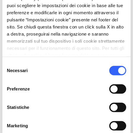
puoi scegliere le impostazioni dei cookie in base alle tue
preferenze e modificarle in ogni momento attraverso il
pulsante “Impostazioni cookie” presente nel footer del
sito. Se chiudi questa finestra con un click sulla X in alto
a destra, proseguirai nella navigazione e saranno
memorizzati sul tuo dispositivo i soli cookie strettamente
necessari per il funzionamento di questo sito. Per tutti gli
altri tipi di cookie abbiamo bisogno del tuo consenso.
Selezione
fullscreen
Esplora su mappa
Necessari
del
consenso
Preferenze
vertical_align_top
1630 mt
Statistiche
vertical_align_bottom
274 mt
Marketing