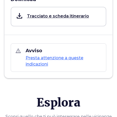
save_alt
Tracciato e scheda itinerario
warning_amber
Avviso
Presta attenzione a queste
indicazioni
Esplora
Scopri quello che ti può interessare nelle vicinanze