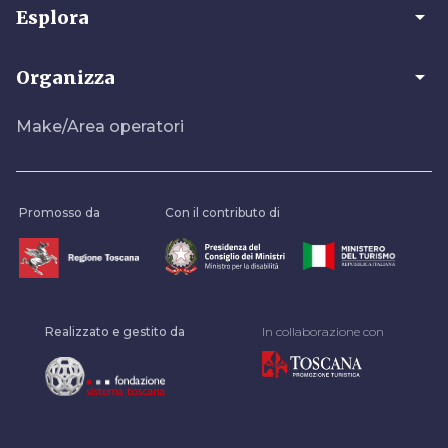
arrow_drop_down
Esplora
arrow_drop_down
Organizza
Make/Area operatori
Promosso da
Con il contributo di
Realizzato e gestito da
In collaborazione con