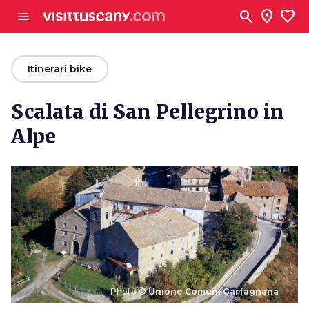
Vai al contenuto principale
search
location_on
favorite
menu
arrow_back
Itinerari bike
Scalata di San Pellegrino in
Alpe
Photo ©
Unione Comuni Garfagnana