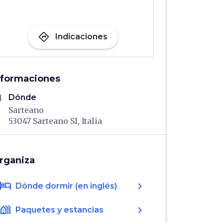
directions
Indicaciones
nformaciones
me
Dónde
Sarteano
53047 Sarteano SI, Italia
rganiza
hotel
chevron_right
Dónde dormir (en inglés)
holiday_village
chevron_right
Paquetes y estancias