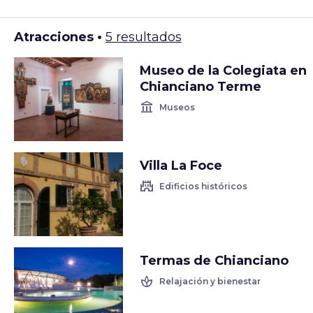
Atracciones •
5 resultados
Museo de la Colegiata en
Chianciano Terme
account_balance
Museos
Villa La Foce
castle
Edificios históricos
Termas de Chianciano
spa
Relajación y bienestar