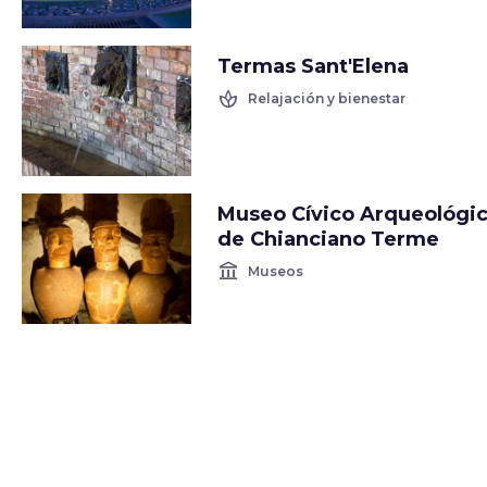
Termas Sant'Elena
spa
Relajación y bienestar
Museo Cívico Arqueológi
de Chianciano Terme
account_balance
Museos