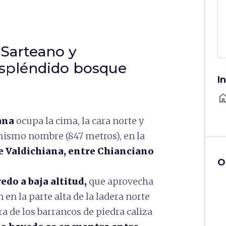
 Sarteano y
espléndido bosque
I
ho
ana
ocupa la cima, la cara norte y
l mismo nombre (847 metros), en la
de Valdichiana, entre Chianciano
O
edo a baja altitud,
que aprovecha
en la parte alta de la ladera norte
ra de los barrancos de piedra caliza