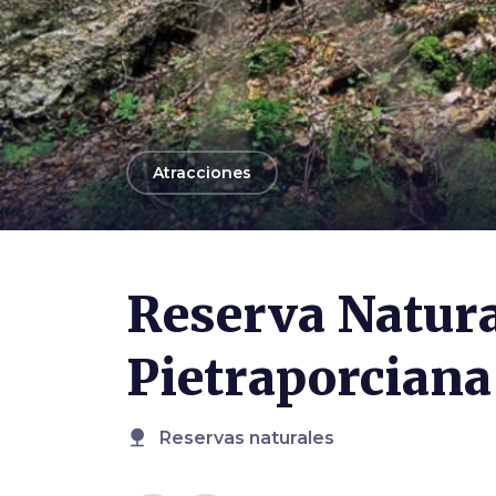
arrow_back
Atracciones
Reserva Natura
Pietraporciana
nature
Reservas naturales