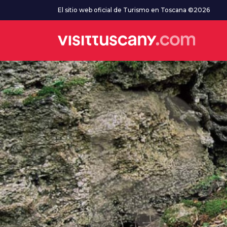
Ve al contenido principal
El sitio web oficial de Turismo en Toscana ©2026