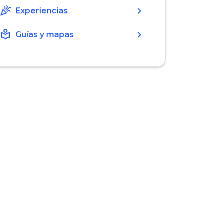
celebration
chevron_right
Experiencias
local_library
chevron_right
Guías y mapas