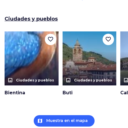
Ciudades y pueblos
favorite_border
favorite_border
photo_size_select_actual
photo_size_select_actual
photo_size_select_a
Ciudades y pueblos
Ciudades y pueblos
Bientina
Buti
Cal
map
Muestra en el mapa