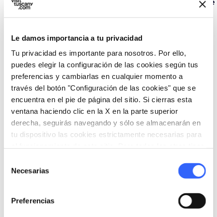
Conservatorio Santa
Sebastián
de
Marta
Le damos importancia a tu privacidad
Tu privacidad es importante para nosotros. Por ello,
puedes elegir la configuración de las cookies según tus
Eventos
map
Ver en el mapa
preferencias y cambiarlas en cualquier momento a
través del botón "Configuración de las cookies" que se
encuentra en el pie de página del sitio. Si cierras esta
favorite_border
ventana haciendo clic en la X en la parte superior
derecha, seguirás navegando y sólo se almacenarán en
tu dispositivo las cookies estrictamente necesarias para
el funcionamiento de este sitio. Para todos los otros tipos
de cookies necesitamos tu consentimiento.
Selección
Necesarias
de
FOLCLORE
consentimiento
Montopoli Medioevo
Preferencias
Desde el 12 sept. 2026 hasta
el 13 sept. 2026