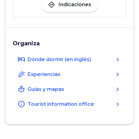
directions
Indicaciones
Organiza
hotel
chevron_right
Dónde dormir (en inglés)
celebration
chevron_right
Experiencias
local_library
chevron_right
Guías y mapas
info
chevron_right
Tourist information office