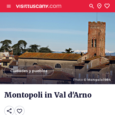
Ve al contenido principal
search
location_on
favorite
menu
arrow_back
Ciudades y pueblos
Photo ©
Mongolo1984
Photo ©
Mongolo1984
Montopoli in Val d'Arno
share
favorite_border