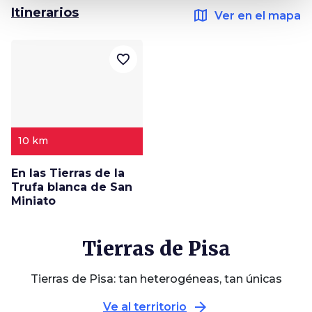
Itinerarios
map
Ver en el mapa
favorite_border
10 km
En las Tierras de la
Trufa blanca de San
Miniato
Tierras de Pisa
Tierras de Pisa: tan heterogéneas, tan únicas
arrow_forward
Ve al territorio