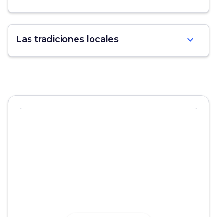
expand_more
Las tradiciones locales