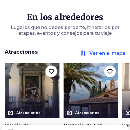
En los alrededores
Lugares que no debes perderte, itinerarios por
etapas, eventos y consejos para tu viaje
Atracciones
map
Ver en el mapa
favorite_border
favorite_border
photo_camera
photo_camera
photo_cam
Atracciones
Atracciones
Iglesia del
Oratorio de San
Sa