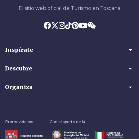
El sitio web oficial de Turismo en Toscana
arrow_drop_down
Inspírate
arrow_drop_down
Descubre
arrow_drop_down
Organiza
Promovido por
Con el aporte de la
.