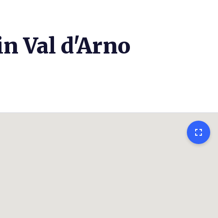
n Val d'Arno
fullscreen