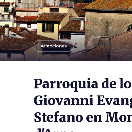
arrow_back
Atracciones
Photo ©
Mongolo1984
Parroquia de l
Giovanni Evang
Stefano en Mon