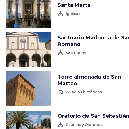
Santa Marta
church
Iglesias
Santuario Madonna de Sa
Romano
church
Santuarios
Torre almenada de San
Matteo
castle
Edificios históricos
Oratorio de San Sebastiá
church
Capillas y Oratorios