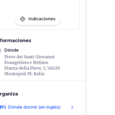
directions
Indicaciones
nformaciones
me
Dónde
Pieve dei Santi Giovanni
Evangelista e Stefano
Piazza della Pieve, 5, 56020
Montopoli PI, Italia
rganiza
hotel
chevron_right
Dónde dormir (en inglés)