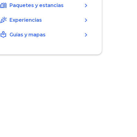
holiday_village
chevron_right
Paquetes y estancias
celebration
chevron_right
Experiencias
local_library
chevron_right
Guías y mapas