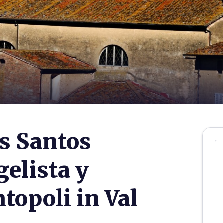
os Santos
elista y
topoli in Val