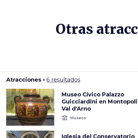
Otras atrac
Atracciones •
6 resultados
Museo Cívico Palazzo
Guicciardini en Montopoli
Val d'Arno
account_balance
Museos
Iglesia del Conservatorio