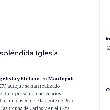
I
ho
spléndida Iglesia
elista y Stefano
en
Montopoli
 XIV, aunque se han realizado
O
del tiempo, siendo necesarios
l primer asedio de la gente de Pisa
 las tropas de Carlos V en el 1529.