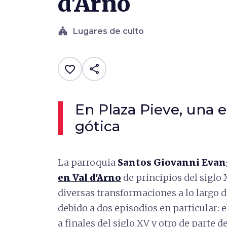
d'Arno
church
Lugares de culto
share
favorite_border
En Plaza Pieve, una e
gótica
La parroquia
Santos Giovanni Evang
en Val d'Arno
de principios del siglo
diversas transformaciones a lo largo 
debido a dos episodios en particular: e
a finales del siglo XV y otro de parte de