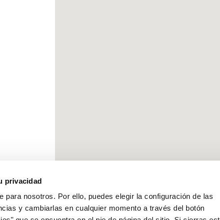
u privacidad
e para nosotros. Por ello, puedes elegir la configuración de las
ncias y cambiarlas en cualquier momento a través del botón
es" que se encuentra en el pie de página del sitio. Si cierras es