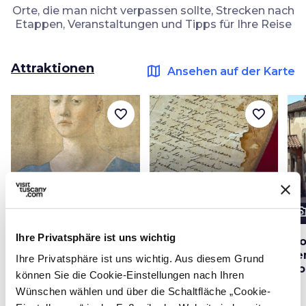
Orte, die man nicht verpassen sollte, Strecken nach
Etappen, Veranstaltungen und Tipps für Ihre Reise
Attraktionen
map
Ansehen auf der Karte
favorite_border
favorite_border
photo_camera
photo_camera
photo_cam
Attraktionen
Attraktionen
Ihre Privatsphäre ist uns wichtig
Stadtmuseen
Waagenmuseum
Kl
Madonna del Parto
Be
Ihre Privatsphäre ist uns wichtig. Aus diesem Grund
Mo
können Sie die Cookie-Einstellungen nach Ihren
Wünschen wählen und über die Schaltfläche „Cookie-