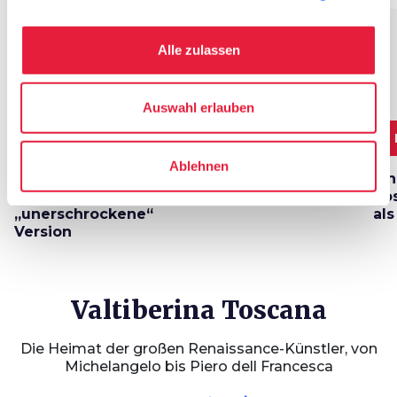
favorite_border
favorite_border
Alle zulassen
Auswahl erlauben
11,7 km
3 TAGE
40 km
6
Ablehnen
Die Intrepida -
Drei Tage im Herzen
Ei
„lange“ und
der Valtiberina
To
„unerschrockene“
al
Version
Valtiberina Toscana
Die Heimat der großen Renaissance-Künstler, von
Michelangelo bis Piero dell Francesca