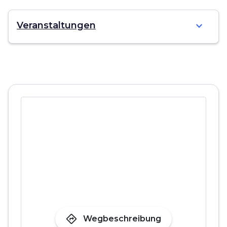
expand_more
Veranstaltungen
directions
Wegbeschreibung