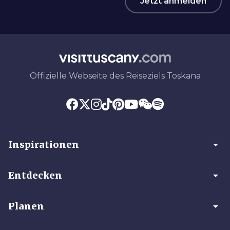
Jetzt anmelden
Offizielle Webseite des Reiseziels Toskana
arrow_drop_down
Inspirationen
arrow_drop_down
Entdecken
arrow_drop_down
Planen