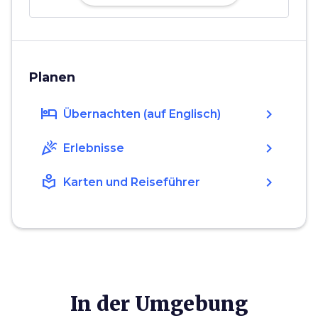
Planen
hotel
chevron_right
Übernachten (auf Englisch)
celebration
chevron_right
Erlebnisse
local_library
chevron_right
Karten und Reiseführer
In der Umgebung