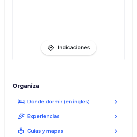
directions
Indicaciones
Organiza
hotel
chevron_right
Dónde dormir (en inglés)
celebration
chevron_right
Experiencias
local_library
chevron_right
Guías y mapas