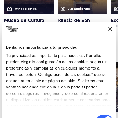
photo_camera
photo_camera
photo_cam
Atracciones
Atracciones
Museo de Cultura
Iglesia de San
Ec
Campesina en
Niccolò en Marliana
Mo
Marliana
Le damos importancia a tu privacidad
Ideas
map
Ver en el mapa
Tu privacidad es importante para nosotros. Por ello,
puedes elegir la configuración de las cookies según tus
preferencias y cambiarlas en cualquier momento a
favorite_border
favorite_border
través del botón "Configuración de las cookies" que se
encuentra en el pie de página del sitio. Si cierras esta
ventana haciendo clic en la X en la parte superior
derecha, seguirás navegando y sólo se almacenarán en
tu dispositivo las cookies estrictamente necesarias para
el funcionamiento de este sitio. Para todos los otros tipos
color_lens
color_lens
color_le
Ideas
Ideas
de cookies necesitamos tu consentimiento.
Selección