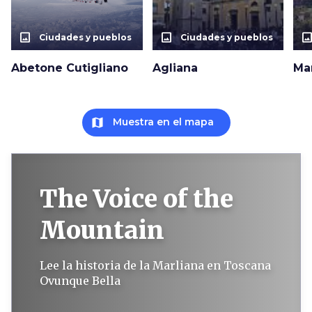
photo_size_select_actual
photo_size_select_actual
photo_size_select_a
Ciudades y pueblos
Ciudades y pueblos
Abetone Cutigliano
Agliana
Ma
map
Muestra en el mapa
The Voice of the
Mountain
Lee la historia de la Marliana en Toscana
Ovunque Bella