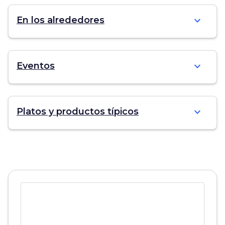
expand_more
En los alrededores
expand_more
Eventos
expand_more
Platos y productos típicos