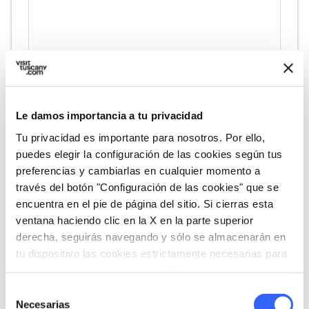
fullscreen
Explorar en el mapa
Le damos importancia a tu privacidad
Tu privacidad es importante para nosotros. Por ello,
puedes elegir la configuración de las cookies según tus
preferencias y cambiarlas en cualquier momento a
través del botón "Configuración de las cookies" que se
vertical_align_top
1040 mt
encuentra en el pie de página del sitio. Si cierras esta
vertical_align_bottom
273 mt
ventana haciendo clic en la X en la parte superior
derecha, seguirás navegando y sólo se almacenarán en
tu dispositivo las cookies estrictamente necesarias para
el funcionamiento de este sitio. Para todos los otros tipos
Informaciones
de cookies necesitamos tu consentimiento.
Selección
directions_bike
Tipo de bicicleta
Necesarias
de