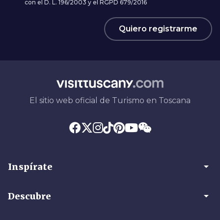
con el D. L. 196/2003 y el RGPD 679/2016
Quiero registrarme
El sitio web oficial de Turismo en Toscana
arrow_drop_down
Inspírate
arrow_drop_down
Descubre