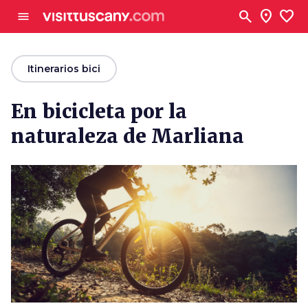
Ve al contenido principal
search
location_on
favorite
menu
arrow_back
Itinerarios bici
En bicicleta por la
naturaleza de Marliana