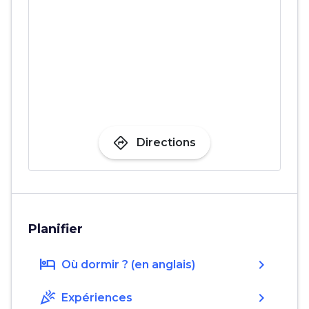
directions
Directions
Planifier
hotel
chevron_right
Où dormir ? (en anglais)
celebration
chevron_right
Expériences