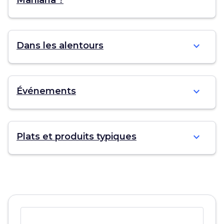
Marliana ?
expand_more
Dans les alentours
expand_more
Événements
expand_more
Plats et produits typiques