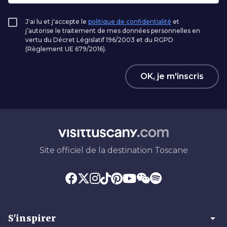
J'ai lu et j'accepte le
politique de confidentialité
et
j’autorise le traitement de mes données personnelles en
vertu du Décret Législatif 196/2003 et du RGPD
(Règlement UE 679/2016).
OK, je m'inscris
Site officiel de la destination Toscane
arrow_drop_down
S'inspirer