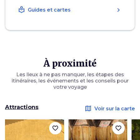
local_library
chevron_right
Guides et cartes
À proximité
Les lieux à ne pas manquer, les étapes des
itinéraires, les événements et les conseils pour
votre voyage
Attractions
map
Voir sur la carte
favorite_border
favorite_border