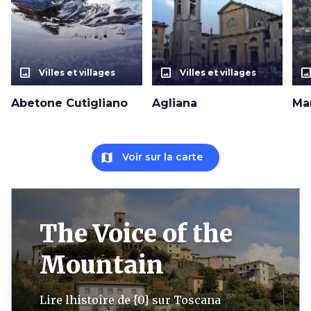
photo_size_select_actual
photo_size_select_actual
photo_size_select_a
Villes et villages
Villes et villages
Abetone Cutigliano
Agliana
Ma
map
Voir sur la carte
The Voice of the
Mountain
Lire lhistoire de {0} sur Toscana