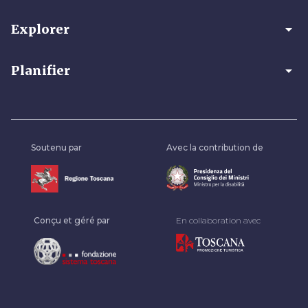
arrow_drop_down
Explorer
arrow_drop_down
Planifier
Soutenu par
Avec la contribution de
Conçu et géré par
En collaboration avec