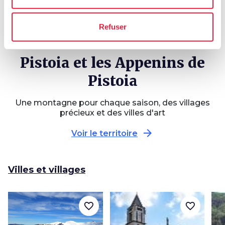
vélo en pleine nature
Piteglio, un itinéraire
près de Marliana
classique des
Refuser
Apennins de Pistoia
Pistoia et les Appenins de
Pistoia
Une montagne pour chaque saison, des villages
précieux et des villes d'art
arrow_forward
Voir le territoire
Villes et villages
favorite_border
favorite_border