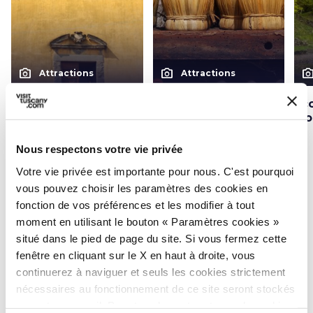
photo_camera
photo_camera
photo_cam
Attractions
Attractions
Église paroissiale
Musée de la culture
Éc
Pieve di San Niccolò
paysanne de
Mo
de Marliana
Marliana
Nous respectons votre vie privée
Votre vie privée est importante pour nous. C'est pourquoi
Idées
vous pouvez choisir les paramètres des cookies en
map
Voir sur la carte
fonction de vos préférences et les modifier à tout
moment en utilisant le bouton « Paramètres cookies »
favorite_border
favorite_border
situé dans le pied de page du site. Si vous fermez cette
fenêtre en cliquant sur le X en haut à droite, vous
continuerez à naviguer et seuls les cookies strictement
nécessaires au fonctionnement de ce site seront stockés
sur votre appareil. Pour tous les autres types de cookies,