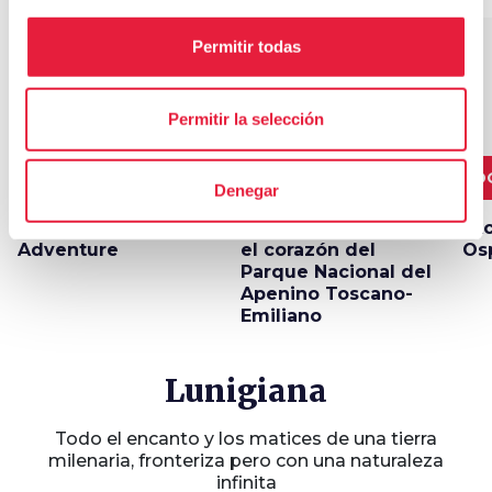
favorite_border
favorite_border
Permitir todas
Permitir la selección
25,4 km
4,6 km
D
Denegar
Equi Terme Enduro
Paso de Cerreto, en
Exc
Adventure
el corazón del
Os
Parque Nacional del
Apenino Toscano-
Emiliano
Lunigiana
Todo el encanto y los matices de una tierra
milenaria, fronteriza pero con una naturaleza
infinita