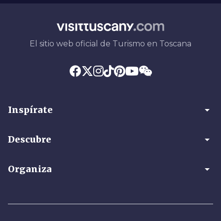
El sitio web oficial de Turismo en Toscana
arrow_drop_down
Inspírate
arrow_drop_down
Descubre
arrow_drop_down
Organiza