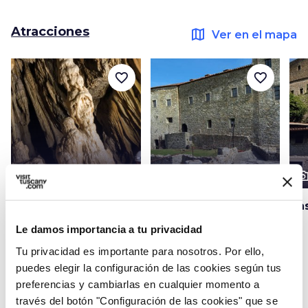
Atracciones
map
Ver en el mapa
favorite_border
favorite_border
photo_camera
photo_camera
photo_cam
Atracciones
Atracciones
Parque Geo-Arqueo-
Castillo de Aquila
Cas
Aventura de las
Le damos importancia a tu privacidad
Grutas de Equi
Tu privacidad es importante para nosotros. Por ello,
puedes elegir la configuración de las cookies según tus
preferencias y cambiarlas en cualquier momento a
través del botón "Configuración de las cookies" que se
Ideas
map
Ver en el mapa