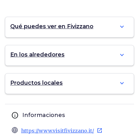
expand_more
Qué puedes ver en Fivizzano
expand_more
En los alrededores
expand_more
Productos locales
info
Informaciones
language
open_in_new
https://www.visitfivizzano.it/