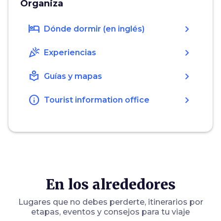
Organiza
hotel
chevron_right
Dónde dormir (en inglés)
celebration
chevron_right
Experiencias
local_library
chevron_right
Guías y mapas
info
chevron_right
Tourist information office
En los alrededores
Lugares que no debes perderte, itinerarios por
etapas, eventos y consejos para tu viaje