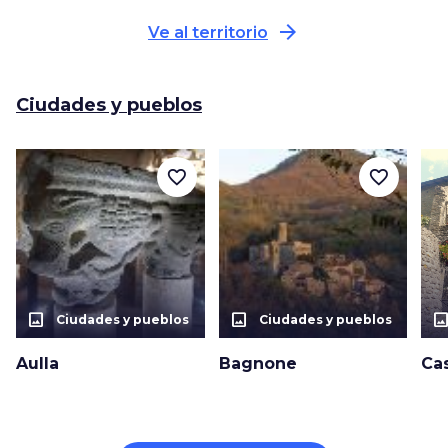
arrow_forward
Ve al territorio
Ciudades y pueblos
favorite_border
favorite_border
photo_size_select_actual
photo_size_select_actual
photo_size_select_a
Ciudades y pueblos
Ciudades y pueblos
Aulla
Bagnone
Cas