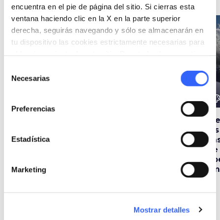
encuentra en el pie de página del sitio. Si cierras esta
ventana haciendo clic en la X en la parte superior
favorite_border
favorite_border
derecha, seguirás navegando y sólo se almacenarán en
tu dispositivo las cookies estrictamente necesarias para
el funcionamiento de este sitio. Para todos los otros tipos
de cookies necesitamos tu consentimiento.
Selección
Necesarias
de
consentimiento
color_lens
color_lens
color_le
Ideas
Ideas
Preferencias
Los elixires
El patrimonio natural
Ni
embriagantes de
de la Lunigiana
lo
Estadística
Lunigiana
pa
de
Ap
Em
Marketing
Itinerarios
map
Mostrar detalles
Ver en el mapa