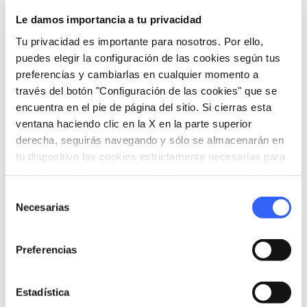
Le damos importancia a tu privacidad
Tu privacidad es importante para nosotros. Por ello,
Informaciones
puedes elegir la configuración de las cookies según tus
home
Dónde
preferencias y cambiarlas en cualquier momento a
Fivizzano
través del botón "Configuración de las cookies" que se
Via S. Pietro, 33, 54013 Arlia MS, Italia
encuentra en el pie de página del sitio. Si cierras esta
ventana haciendo clic en la X en la parte superior
derecha, seguirás navegando y sólo se almacenarán en
tu dispositivo las cookies estrictamente necesarias para
Organiza
el funcionamiento de este sitio. Para todos los otros tipos
de cookies necesitamos tu consentimiento.
hotel
chevron_right
Selección
Dónde dormir (en inglés)
Necesarias
de
holiday_village
chevron_right
consentimiento
Paquetes y estancias
Preferencias
celebration
chevron_right
Experiencias
local_library
chevron_right
Estadística
Guías y mapas