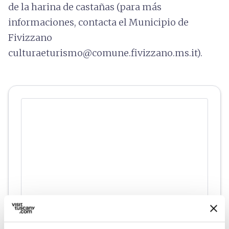
de la harina de castañas (para más
informaciones, contacta el Municipio de
Fivizzano
culturaeturismo@comune.fivizzano.ms.it).
directions
Indicaciones