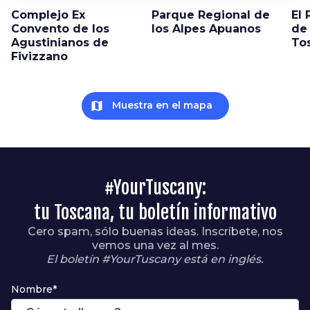
Complejo Ex
Parque Regional de
El
Convento de los
los Alpes Apuanos
de
Agustinianos de
To
Fivizzano
map
Muestra en el mapa
#YourTuscany:
tu Toscana, tu boletín informativo
Cero spam, sólo buenas ideas. Inscríbete, nos
vemos una vez al mes.
El boletín #YourTuscany está en inglés.
Nombre*