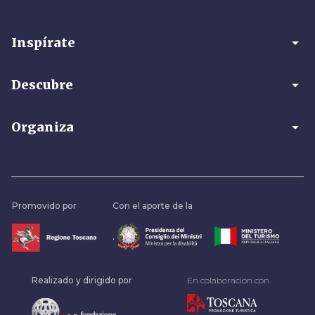
arrow_drop_down
Inspírate
arrow_drop_down
Descubre
arrow_drop_down
Organiza
Promovido por
Con el aporte de la
.
Realizado y dirigido por
En colaboración con