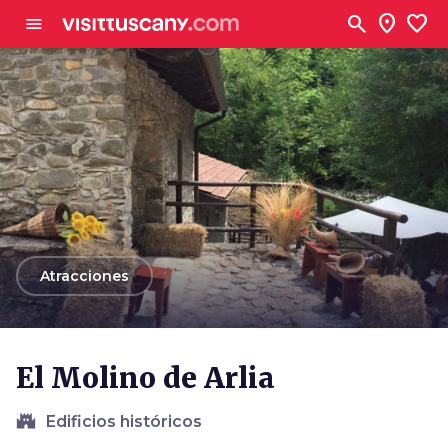
Ve al contenido principal
search
location_on
favorite
menu
arrow_back
Atracciones
El Molino de Arlia
castle
Edificios históricos